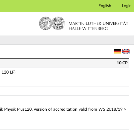
English
Login
plete module description)
10 CP
s 120 LP)
sik Physik Plus120, Version of accreditation valid from WS 2018/19 >