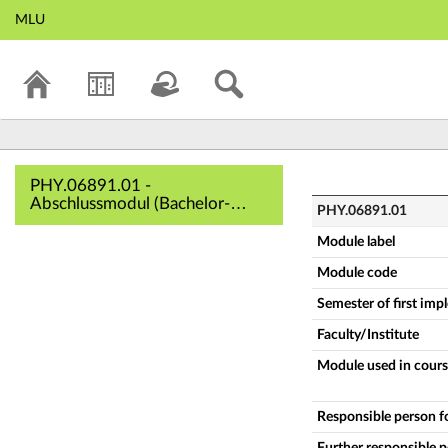
MLU
PHY.06891.01 - Ab
PHY.06891.01 -
Abschlussmodul (Bachelor-
PHY.06891.01
Arbeit Physik.Plus 120 LP)
(Complete module description)
Module label
Module code
Semester of first im
Faculty/Institute
Module used in cours
Responsible person f
Further responsible 