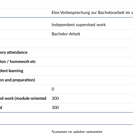
Eine Vorbesprechung zur Bachelorarbeit im
Independent supervised work
Bachelor-Arbeit
ory attendance
tion / homework etc
ent learning
on and preparation)
0
ed work (module-oriented
300
ad
300
Summer or winter semester