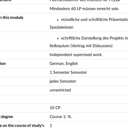
Mindestens 60 LP müssen erreicht sein.
in this module
mündliche und schriftliche Präsentati
Spezialwissen
schriftliche Darstellung des Projekts 
Kolloquium (Vortrag mit Diskussion)
Independent supervised work
tion
German, English
1 Semester Semester
jedes Semester
unrestricted
10 CP
l degree
Course
1
:
%.
 on the course of study's
1