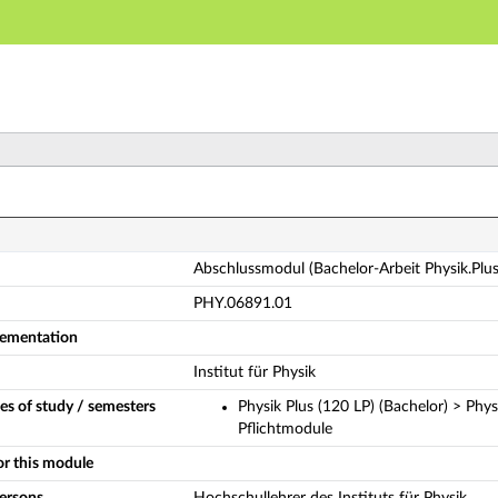
Main navigation
Main content
Footer
schlussmodul (Bachelor-Arbeit Physik.Plus 120 LP) (Com
Abschlussmodul (Bachelor-Arbeit Physik.Plu
PHY.06891.01
plementation
Institut für Physik
es of study / semesters
Physik Plus (120 LP) (Bachelor) > Phy
Pflichtmodule
or this module
persons
Hochschullehrer des Instituts für Physik