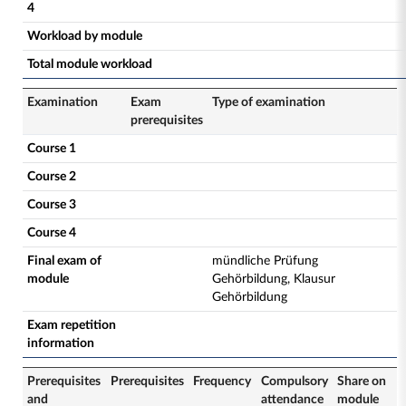
4
Workload by module
Total module workload
Examination
Exam
Type of examination
prerequisites
Course 1
Course 2
Course 3
Course 4
Final exam of
mündliche Prüfung
module
Gehörbildung, Klausur
Gehörbildung
Exam repetition
information
Prerequisites
Prerequisites
Frequency
Compulsory
Share on
and
attendance
module