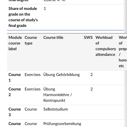
final degree
Course
4
:
%.
Share of module
1
grade on the
course of study's
final grade
Module
Course
Course title
SWS
Workload
Wor
course
type
of
of
label
compulsory
prep
attendance
/
hom
etc
Course
Exercises
Übung Gehörbildung
2
1
Course
Exercises
Übung
2
2
Harmonielehre /
Kontrapunkt
Course
Course
Selbststudium
3
Course
Course
Prüfungsvorbereitung