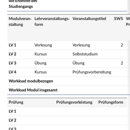
die Endnote des
Studiengangs
Modulveran­
Lehrveranstaltungs­
Veranstaltungs­titel
SWS
W
staltung
form
Pr
LV 1
Vorlesung
Vorlesung
2
LV 2
Kursus
Selbststudium
LV 3
Übung
Übung
2
LV 4
Kursus
Prüfungsvorbereitung
Workload modulbezogen
Workload Modul insgesamt
Prüfung
Prüfungsvorleistung
Prüfungsform
LV 1
LV 2
LV 3