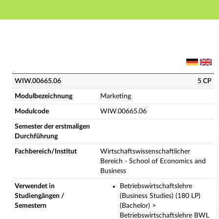
Hauptnavigation
Hauptinhalt
Fußzeile
WIW.00665.06 - Marketing (Vollständige Modulbesch
WIW.00665.06
5 CP
Modulbezeichnung
Marketing
Modulcode
WIW.00665.06
Semester der erstmaligen
Durchführung
Fachbereich/Institut
Wirtschaftswissenschaftlicher
Bereich - School of Economics and
Business
Verwendet in
Betriebswirtschaftslehre
Studiengängen /
(Business Studies) (180 LP)
Semestern
(Bachelor) >
Betriebswirtschaftslehre BWL