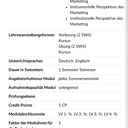
Marketing
Instrumentelle Perspektive des
Marketing
Institutionelle Perspektive des
Marketing
Lehrveranstaltungsformen
Vorlesung (2 SWS)
Kursus
Übung (2 SWS)
Kursus
Unterrichtsprachen
Deutsch, Englisch
Dauer in Semestern
1 Semester Semester
Angebotsrhythmus Modul
jedes Sommersemester
Aufnahmekapazität Modul
unbegrenzt
Prüfungsebene
Credit-Points
5 CP
Modulabschlussnote
LV
1
:
%;
LV
2
:
%;
LV
3
:
%;
LV
4
:
%.
Faktor der Modulnote für
1