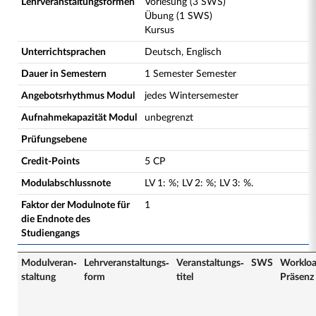
Lehrveranstaltungsformen
Vorlesung (3 SWS)
Übung (1 SWS)
Kursus
Unterrichtsprachen
Deutsch, Englisch
Dauer in Semestern
1 Semester Semester
Angebotsrhythmus Modul
jedes Wintersemester
Aufnahmekapazität Modul
unbegrenzt
Prüfungsebene
Credit-Points
5 CP
Modulabschlussnote
LV
1
:
%;
LV
2
:
%;
LV
3
:
%.
Faktor der Modulnote für
1
die Endnote des
Studiengangs
Modulveran­
Lehrveranstaltungs­
Veranstaltungs­
SWS
Worklo
staltung
form
titel
Präsenz