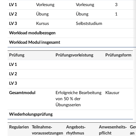
LV 1
Vorlesung
Vorlesung
3
LV 2
Übung
Übung
1
LV 3
Kursus
Selbststudium
Workload modulbezogen
Workload Modul insgesamt
Prüfung
Prüfungsvorleistung
Prüfungsform
LV 1
LV 2
LV 3
Gesamtmodul
Erfolgreiche Bearbeitung
Klausur
von 50 % der
Übungsserien
Wiederholungsprüfung
Regularien
Teilnahme­
Angebots­
Anwesenheits­
Ge
voraussetzungen
rhythmus
pflicht
an