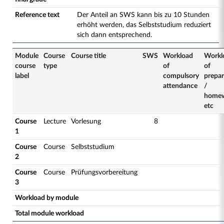
Reference text
Der Anteil an SWS kann bis zu 10 Stunden
erhöht werden, das Selbststudium reduziert
sich dann entsprechend.
Module
Course
Course title
SWS
Workload
Workl
course
type
of
of
label
compulsory
prepar
attendance
/
home
etc
Course
Lecture
Vorlesung
8
1
Course
Course
Selbststudium
2
Course
Course
Prüfungsvorbereitung
3
Workload by module
Total module workload