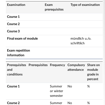
Examination
Exam
Type of examination
prerequisites
Course 1
Course 2
Course 3
Final exam of module
mündlich u./o.
schriftlich
Exam repetition
information
Prerequisites
Prerequisites
Frequency
Compulsory
Share on
and
attendance
module
conditions
grade in
percent
Course 1
Summer
No
%
or winter
semester
Course 2
Summer
No
%