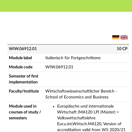
Main navigation
Main content
Footer
WIW.06912.01 - Italienisch für Fortgeschrittene (Com
WIW.06912.01
10 CP
Module label
Italienisch für Fortgeschrittene
Module code
WIW.06912.01
Semester of first
implementation
Faculty/Institute
Wirtschaftswissenschaftlicher Bereich -
School of Economics and Business
Module used in
Europäische und internationale
courses of study /
Wirtschaft (MA120 LP) (Master) >
semesters
Volkswirtschaftslehre
Eur.u.int.Wirtsch.MA120, Version of
accreditation valid from WS 2020/21