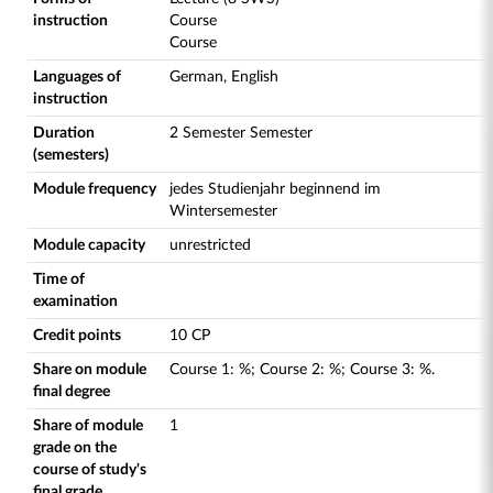
instruction
Course
Course
Languages of
German, English
instruction
Duration
2 Semester Semester
(semesters)
Module frequency
jedes Studienjahr beginnend im
Wintersemester
Module capacity
unrestricted
Time of
examination
Credit points
10 CP
Share on module
Course
1
:
%;
Course
2
:
%;
Course
3
:
%.
final degree
Share of module
1
grade on the
course of study's
final grade