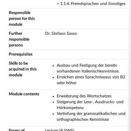
> 1.1.4. Fremdsprachen und Sonstiges
Responsible
person for this
module
Further
Dr. Stefano Sasso
responsible
persons
Prerequisites
Skills to be
Ausbau und Festigung der bereits
acquired in this
vorhandenen Italienischkenntnisse,
module
Erreichen eines Sprachniveaus von B2
oder höher
Module contents
Erweiterung des Wortschatzes
Steigerung der Lese-, Ausdrucks- und
Hörkompetenz
Vertiefung der grammatikalischen und
orthographischen Kenntnisse
Forms of
Lecture (8 SWS)