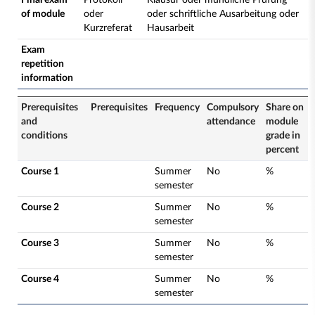
Final exam
Protokoll
Klausur oder mündliche Prüfung
of module
oder
oder schriftliche Ausarbeitung oder
Kurzreferat
Hausarbeit
Exam
repetition
information
Prerequisites
Prerequisites
Frequency
Compulsory
Share on
and
attendance
module
conditions
grade in
percent
Course 1
Summer
No
%
semester
Course 2
Summer
No
%
semester
Course 3
Summer
No
%
semester
Course 4
Summer
No
%
semester