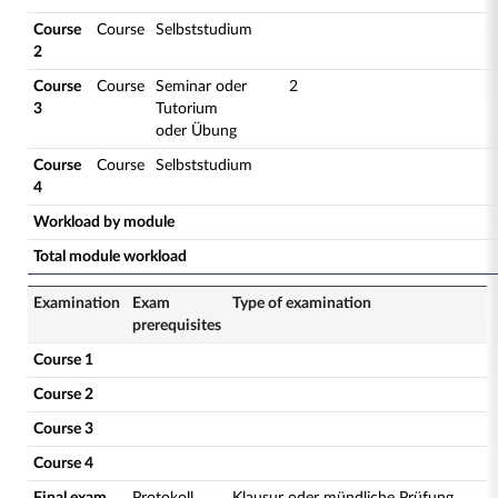
Course
Course
Selbststudium
2
Course
Course
Seminar oder
2
3
Tutorium
oder Übung
Course
Course
Selbststudium
4
Workload by module
Total module workload
Examination
Exam
Type of examination
prerequisites
Course 1
Course 2
Course 3
Course 4