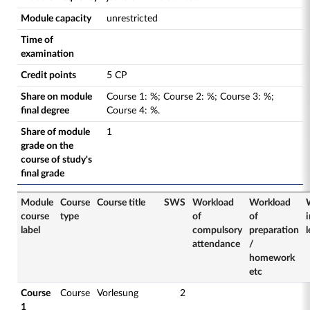
Module capacity
unrestricted
Time of
examination
Credit points
5 CP
Share on module
Course
1
:
%;
Course
2
:
%;
Course
3
:
%;
final degree
Course
4
:
%.
Share of module
1
grade on the
course of study's
final grade
Module
Course
Course title
SWS
Workload
Workload
course
type
of
of
label
compulsory
preparation
attendance
/
homework
etc
Course
Course
Vorlesung
2
1