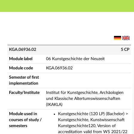
Main navigation
Main content
Footer
KGA.06936.02 - 06 Kunstgeschichte der Neuzeit (Comp
KGA.06936.02
5 CP
Module label
06 Kunstgeschichte der Neuzeit
Module code
KGA.06936.02
Semester of first
implementation
Faculty/Institute
Institut für Kunstgeschichte, Archäologien
und Klassische Altertumswissenschaften
(IKAKLA)
Module used in
Kunstgeschichte (120 LP) (Bachelor) >
courses of study /
Kunstgeschichte, Kunstwissenschaft
semesters
Kunstgeschichte120, Version of
accreditation valid from WS 2021/22