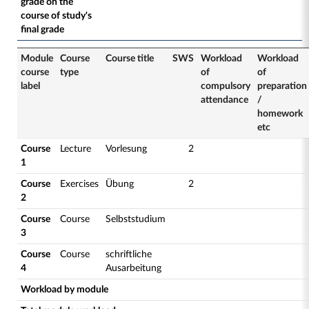
grade on the
course of study's
final grade
Module
Course
Course title
SWS
Workload
Workload
course
type
of
of
label
compulsory
preparation
attendance
/
homework
etc
Course
Lecture
Vorlesung
2
1
Course
Exercises
Übung
2
2
Course
Course
Selbststudium
3
Course
Course
schriftliche
4
Ausarbeitung
Workload by module