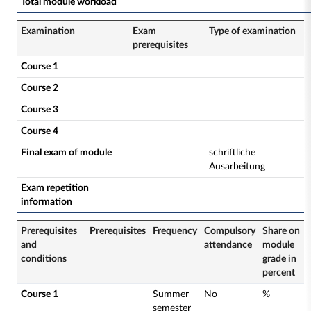
Total module workload
Examination
Exam
Type of examination
prerequisites
Course 1
Course 2
Course 3
Course 4
Final exam of module
schriftliche
Ausarbeitung
Exam repetition
information
Prerequisites
Prerequisites
Frequency
Compulsory
Share on
and
attendance
module
conditions
grade in
percent
Course 1
Summer
No
%
semester