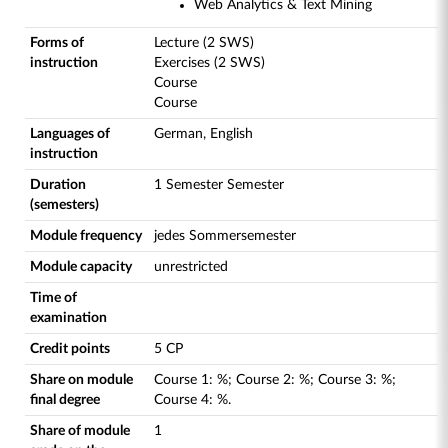
Web Analytics & Text Mining
Forms of
Lecture (2 SWS)
instruction
Exercises (2 SWS)
Course
Course
Languages of
German, English
instruction
Duration
1 Semester Semester
(semesters)
Module frequency
jedes Sommersemester
Module capacity
unrestricted
Time of
examination
Credit points
5 CP
Share on module
Course
1
:
%;
Course
2
:
%;
Course
3
:
%;
final degree
Course
4
:
%.
Share of module
1