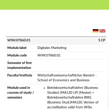
Main navigation
Main content
Footer
WIW.07860.01 - Digitales Marketing (Complete modul
WIW.07860.01
5 CP
Module label
Digitales Marketing
Module code
WIW.07860.01
Semester of first
implementation
Faculty/Institute
Wirtschaftswissenschaftlicher Bereich -
School of Economics and Business
Module used in
Betriebswirtschaftslehre (Business
courses of study /
Studies) (MA120 LP) (Master) >
semesters
Betriebswirtschaftslehre BWL
(Business Stud.)MA120, Version of
accreditation valid from WiSe