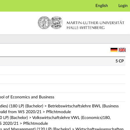
English
Login
scription)
5 CP
hool of Economics and Business
udies) (180 LP) (Bachelor) > Betriebswirtschaftslehre BWL (Business
n valid from WS 2020/21 > Pflichtmodule
80 LP) (Bachelor) > Volkswirtschaftslehre VWL (Economics)180,
WS 2020/21 > Pflichtmodule
s and Management) (120 LP) (Bachelor) > Wirtschaftswissenschaften