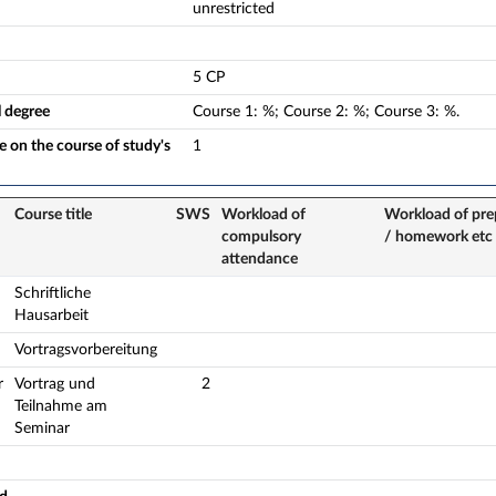
unrestricted
5 CP
l degree
Course
1
:
%;
Course
2
:
%;
Course
3
:
%.
 on the course of study's
1
Course title
SWS
Workload of
Workload of pre
compulsory
/ homework etc
attendance
Schriftliche
Hausarbeit
Vortragsvorbereitung
r
Vortrag und
2
Teilnahme am
Seminar