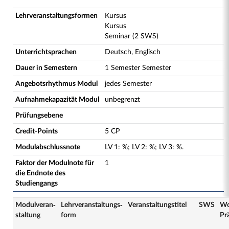
Lehrveranstaltungsformen
Kursus
Kursus
Seminar (2 SWS)
Unterrichtsprachen
Deutsch, Englisch
Dauer in Semestern
1 Semester Semester
Angebotsrhythmus Modul
jedes Semester
Aufnahmekapazität Modul
unbegrenzt
Prüfungsebene
Credit-Points
5 CP
Modulabschlussnote
LV
1
:
%;
LV
2
:
%;
LV
3
:
%.
Faktor der Modulnote für
1
die Endnote des
Studiengangs
Modulveran­
Lehrveranstaltungs­
Veranstaltungs­titel
SWS
Wo
staltung
form
Pr