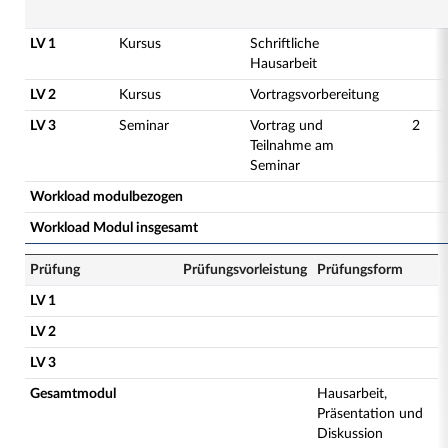
LV 1
Kursus
Schriftliche
Hausarbeit
LV 2
Kursus
Vortragsvorbereitung
LV 3
Seminar
Vortrag und
2
Teilnahme am
Seminar
Workload modulbezogen
Workload Modul insgesamt
Prüfung
Prüfungsvorleistung
Prüfungsform
LV 1
LV 2
LV 3
Gesamtmodul
Hausarbeit,
Präsentation und
Diskussion