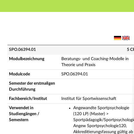
Hauptnavigation
Hauptinhalt
Fußzeile
SPO.06394.01 - Beratungs- und Coaching-Modelle in T
SPO.06394.01
5 C
Modulbezeichnung
Beratungs- und Coaching-Modelle in
Theorie und Praxis
Modulcode
SPO.06394.01
Semester der erstmaligen
Durchführung
Fachbereich/Institut
Institut für Sportwissenschaft
Verwendet in
Angewandte Sportpsychologie
Studiengängen /
(120 LP) (Master) >
Semestern
Sportpädagogik/Sportpsychologi
Angew Sportpsychologie120,
Akkreditierungsfassung gültig ab