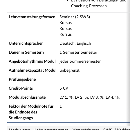
Evaluation von Beratungs- und
Coaching-Prozessen
Lehrveranstaltungsformen
Seminar (2 SWS)
Kursus
Kursus
Kursus
Unterrichtsprachen
Deutsch, Englisch
Dauer in Semestern
1 Semester Semester
Angebotsrhythmus Modul
jedes Sommersemester
Aufnahmekapazität Modul
unbegrenzt
Prüfungsebene
Credit-Points
5 CP
Modulabschlussnote
LV
1
:
%;
LV
2
:
%;
LV
3
:
%;
LV
4
:
%.
Faktor der Modulnote für
1
die Endnote des
Studiengangs