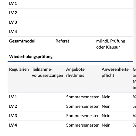
LV 1
LV 2
LV 3
LV 4
Gesamtmodul
Referat
mündl. Prüfung
oder Klausur
Wiederholungsprüfung
Regularien
Teilnahme­
Angebots­
Anwesenheits­
G
voraussetzungen
rhythmus
pflicht
a
M
i
LV 1
Sommersemester
Nein
%
LV 2
Sommersemester
Nein
%
LV 3
Sommersemester
Nein
%
LV 4
Sommersemester
Nein
%