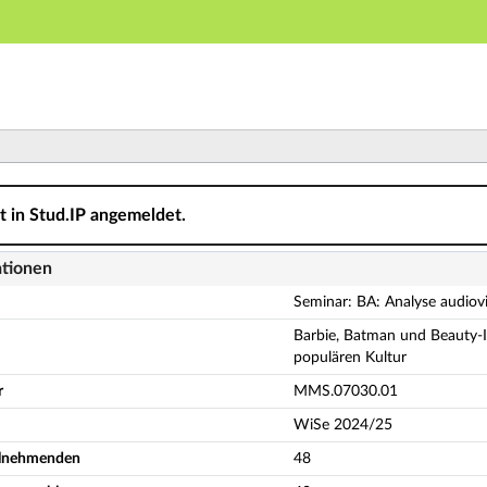
Hauptnavigation
Aktionen
Hauptinhalt
Fußzeile
yse audiovisueller Medien - Seminar B - Details
ht in Stud.IP angemeldet.
ationen
Seminar: BA: Analyse audiov
Barbie, Batman und Beauty-In
populären Kultur
r
MMS.07030.01
WiSe 2024/25
eilnehmenden
48