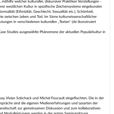
ithilfe welcher kultureller, diskursiver Praktiken Vorstellungen -
erer westlichen Kultur in spezifische Zeichensysteme eingebunden
malität (Ethnizität, Geschlecht, Sexualität etc.), Schönheit,
ie zwischen Leben und Tod. Im Sinne kulturwissenschaftlicher
utungen in verschiedenen kulturellen „Texten“ (de-)konstruiert
ase Studies ausgewählte Phänomene der aktuellen Populärkultur in
ay, Vivian Sobchack und Michel Foucault eingeflochten. Die in der
espräche sind die eigenen Medienerfahrungen und Lesarten der
Bereitschaft zur gemeinsamen Diskussion und zum kollaborativen
 und Modulleistungen werden in der ersten Seminarsitzung