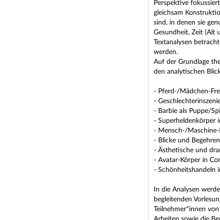
Perspektive fokussiert
gleichsam Konstruktio
sind, in denen sie gen
Gesundheit, Zeit (Alt
Textanalysen betracht
werden.
Auf der Grundlage th
den analytischen Blick
- Pferd-/Mädchen-Fre
- Geschlechterinszen
- Barbie als Puppe/Spi
- Superheldenkörper 
- Mensch-/Maschine-H
- Blicke und Begehren
- Ästhetische und dra
- Avatar-Körper in Co
- Schönheitshandeln i
In die Analysen werde
begleitenden Vorlesu
Teilnehmer*innen von
Arbeiten sowie die Be