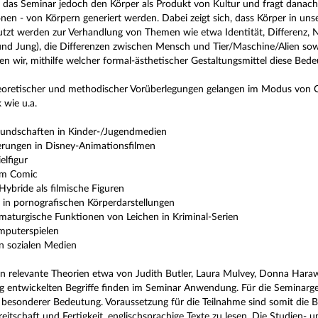
 das Seminar jedoch den Körper als Produkt von Kultur und fragt danach, m
nen - von Körpern generiert werden. Dabei zeigt sich, dass Körper in uns
utzt werden zur Verhandlung von Themen wie etwa Identität, Differenz, Nor
 und Jung), die Differenzen zwischen Mensch und Tier/Maschine/Alien sow
en wir, mithilfe welcher formal-ästhetischer Gestaltungsmittel diese Bede
eoretischer und methodischer Vorüberlegungen gelangen im Modus von C
 wie u.a.
undschaften in Kinder-/Jugendmedien
ierungen in Disney-Animationsfilmen
elfigur
im Comic
ybride als filmische Figuren
 in pornografischen Körperdarstellungen
maturgische Funktionen von Leichen in Kriminal-Serien
mputerspielen
n sozialen Medien
n relevante Theorien etwa von Judith Butler, Laura Mulvey, Donna Haraw
ng entwickelten Begriffe finden im Seminar Anwendung. Für die Seminarg
 besonderer Bedeutung. Voraussetzung für die Teilnahme sind somit die 
reitschaft und Fertigkeit, englischsprachige Texte zu lesen. Die Studien-