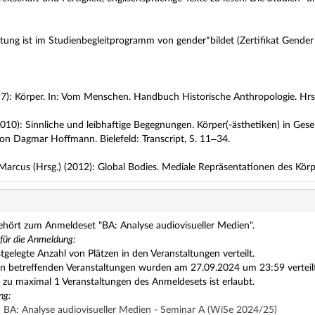
ltung ist im Studienbegleitprogramm von gender*bildet (Zertifikat Gender 
7): Körper. In: Vom Menschen. Handbuch Historische Anthropologie. Hrsg
0): Sinnliche und leibhaftige Begegnungen. Körper(-ästhetiken) in Gesell
 von Dagmar Hoffmann. Bielefeld: Transcript, S. 11–34.
, Marcus (Hrsg.) (2012): Global Bodies. Mediale Repräsentationen des Körpe
ehört zum Anmeldeset "BA: Analyse audiovisueller Medien".
 für die Anmeldung:
stgelegte Anzahl von Plätzen in den Veranstaltungen verteilt.
en betreffenden Veranstaltungen wurden am 27.09.2024 um 23:59 verteilt. 
zu maximal 1 Veranstaltungen des Anmeldesets ist erlaubt.
ng:
A: Analyse audiovisueller Medien - Seminar A (WiSe 2024/25)