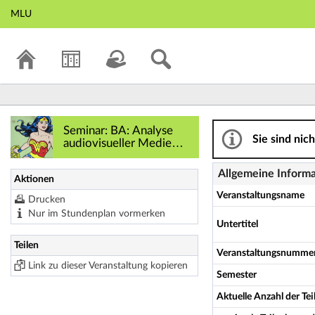
MLU
Seminar: BA: Anal
Seminar: BA: Analyse
Sie sind nic
audiovisueller Medien -
Seminar B - Details
Allgemeine Inform
Aktionen
Veranstaltungsname
Drucken
Nur im Stundenplan vormerken
Untertitel
Teilen
Veranstaltungsnumme
Link zu dieser Veranstaltung kopieren
Semester
Aktuelle Anzahl der T