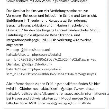
Seminarinhalte mit den Vorlesungsinhalten verknüpfen.
Das Seminar ist eins von vier Vertiefungsseminaren zur
Vorlesung "Exklusion und Inklusion in Schule und Unterricht.
Einführung in Theorien und Konzepte zu Behinderung,
Benachteiligung, Exklusion und Inklusion in Schule und
Unterricht" für den Studiengang Lehramt Förderschule (Modul:
Einführung in die Allgemeine Rehabilitations- und
Integrationspädagogik, Teil 1). Die Vorlesung wird zweimal
angeboten:
Montag:
https://studip.uni-
halle.de/dispatch.php/course/details?
sem_id=572d31fb91d80e1903a9c21b2644e02a&again=yes
Dienstag:
https://studip.uni-
halle.de/dispatch.php/course/details?
sem_id=61983b2ebc44a8bb3b270be4720467ef&again=yes
Alle Informationen zu den Prüfungsmodalitäten finden Sie hier
(wird im Oktober noch aktualisiert):
https://www.reha.uni-
halle.de/arbeitsbereiche/allgemeine_rehapaedagogik/informationen
Bei Fragen und Schwierigkeiten zum Modul melden Sie sich
bitte bei Mirko Moll:
mirko.moll@paedagogik.uni-halle.de