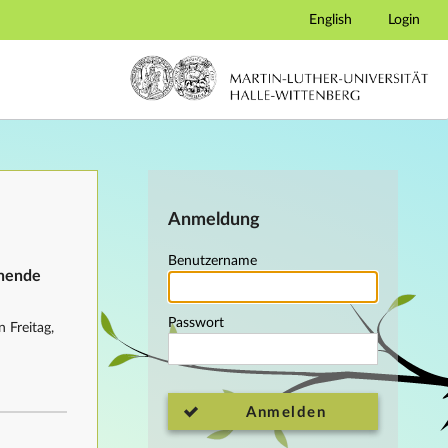
English
Login
Anmeldung
Benutzername
ehende
Passwort
 Freitag,
Anmelden