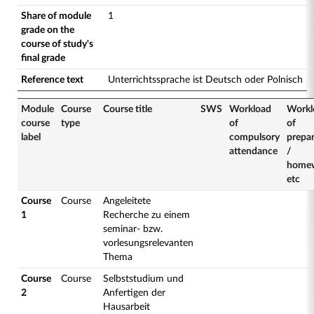
Share of module
1
grade on the
course of study's
final grade
Reference text
Unterrichtssprache ist Deutsch oder Polnisch
Module
Course
Course title
SWS
Workload
Workl
course
type
of
of
label
compulsory
prepa
attendance
/
home
etc
Course
Course
Angeleitete
1
Recherche zu einem
seminar- bzw.
vorlesungsrelevanten
Thema
Course
Course
Selbststudium und
2
Anfertigen der
Hausarbeit