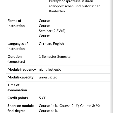
Perzeptionsprozesse in ihren
soziopolitischen und historischen
Kontexten
Forms of
Course
instruction
Course
Seminar (2 SWS)
Course
Languages of
German, English
instruction
Duration
1 Semester Semester
(semesters)
Module frequency
nicht festlegbar
Module capacity
unrestricted
Time of
examination
Credit points
5 CP
Share on module
Course
1
:
%;
Course
2
:
%;
Course
3
:
%;
final degree
Course
4
:
%.