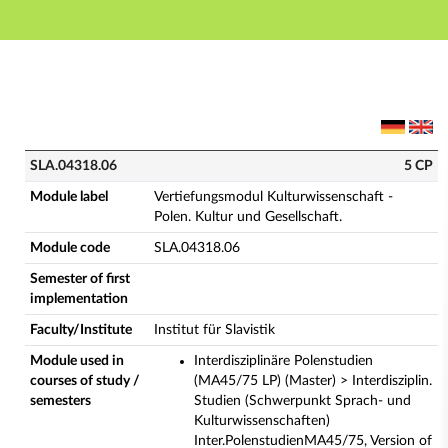
Main navigation
Main content
Footer
SLA.04318.06 - Vertiefungsmodul Kulturwissenschaft -
SLA.04318.06
5 CP
Module label
Vertiefungsmodul Kulturwissenschaft -
Polen. Kultur und Gesellschaft.
Module code
SLA.04318.06
Semester of first
implementation
Faculty/Institute
Institut für Slavistik
Module used in
Interdisziplinäre Polenstudien
courses of study /
(MA45/75 LP) (Master) > Interdisziplin.
semesters
Studien (Schwerpunkt Sprach- und
Kulturwissenschaften)
Inter.PolenstudienMA45/75, Version of