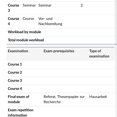
Course
Seminar
Seminar
2
3
Course
Course
Vor- und
4
Nachbereitung
Workload by module
Total module workload
Examination
Exam prerequisites
Type of
examination
Course 1
Course 2
Course 3
Course 4
Final exam of
Referat, Thesenpapier zur
Hausarbeit
module
Recherche
Exam repetition
information