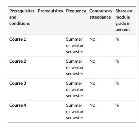
Prerequisites
Prerequisites
Frequency
Compulsory
Share on
and
attendance
module
conditions
grade in
percent
Course 1
Summer
No
%
or winter
semester
Course 2
Summer
No
%
or winter
semester
Course 3
Summer
No
%
or winter
semester
Course 4
Summer
No
%
or winter
semester