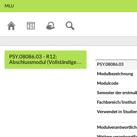
MLU
PSY.08086.03 - R1
PSY.08086.03 - R12:
Abschlussmodul (Vollständige
PSY.08086.03
Modulbeschreibung)
Modulbezeichnung
Modulcode
Semester der erstma
Fachbereich/Institut
Verwendet in Studie
Modulverantwortlich
Weitere verantwortl