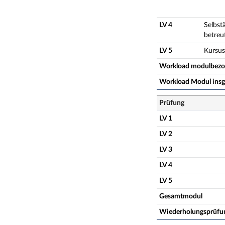
LV 4
Selbst
betreu
LV 5
Kursus
Workload modulbez
Workload Modul ins
Prüfung
LV 1
LV 2
LV 3
LV 4
LV 5
Gesamtmodul
Wiederholungsprüfu