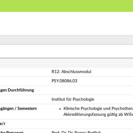
Hauptnavigation
Hauptinhalt
Fußzeile
2: Abschlussmodul (Vollständige Modulbeschreibung)
R12: Abschlussmodul
PSY.08086.03
ligen Durchführung
Institut für Psychologie
ngängen / Semestern
Klinische Psychologie und Psychothe
Akkreditierungsfassung gültig ab WiS
e/r
iche Personen
Prof. Dr. Dr. Ronny Redlich