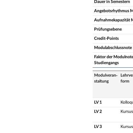
Dauer in Semestern
Angebotsrhythmus 
Aufnahmekapazität 
Prüfungsebene
Credit-Points
Modulabschlussnote
Faktor der Modulnote
Studiengangs
Modulveran­
Lehrve
staltung
form
LV 1
Kolloq
LV 2
Kursus
LV 3
Kursus