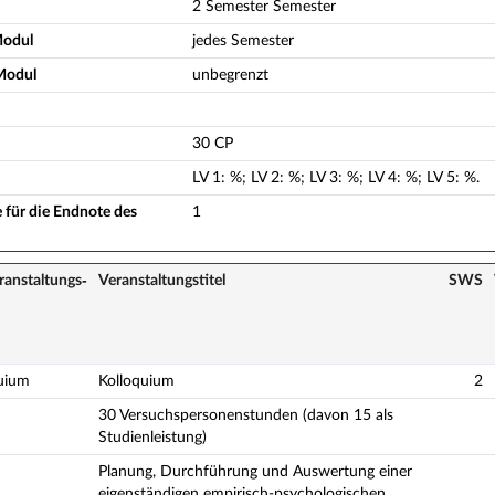
2 Semester Semester
Modul
jedes Semester
Modul
unbegrenzt
30 CP
LV
1
:
%;
LV
2
:
%;
LV
3
:
%;
LV
4
:
%;
LV
5
:
%.
 für die Endnote des
1
ranstaltungs­
Veranstaltungs­titel
SWS
uium
Kolloquium
2
30 Versuchspersonenstunden (davon 15 als
Studienleistung)
Planung, Durchführung und Auswertung einer
eigenständigen empirisch-psychologischen