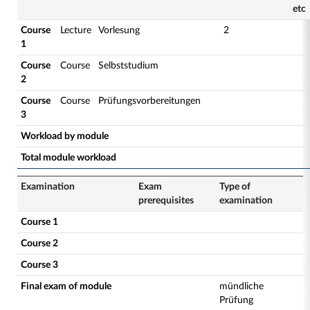
etc
Course
Lecture
Vorlesung
2
1
Course
Course
Selbststudium
2
Course
Course
Prüfungsvorbereitungen
3
Workload by module
Total module workload
Examination
Exam
Type of
prerequisites
examination
Course 1
Course 2
Course 3
Final exam of module
mündliche
Prüfung