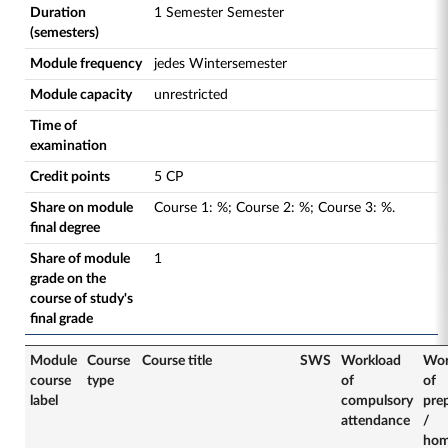
Duration
1 Semester Semester
(semesters)
Module frequency
jedes Wintersemester
Module capacity
unrestricted
Time of
examination
Credit points
5 CP
Share on module
Course
1
:
%;
Course
2
:
%;
Course
3
:
%.
final degree
Share of module
1
grade on the
course of study's
final grade
Module
Course
Course title
SWS
Workload
Wor
course
type
of
of
label
compulsory
pre
attendance
/
hom