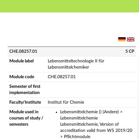
Main navigation
Main content
Footer
CHE.08257.01 - Lebensmitteltechnologie II für Leben
CHE.08257.01
5 CP
Module label
Lebensmitteltechnologie II für
Lebensmittelchemiker
Module code
CHE.08257.01
Semester of first
implementation
Faculty/Institute
Institut für Chemie
Module used in
Lebensmittelchemie () (Andere) >
courses of study /
Lebensmittelchemie
semesters
Lebensmittelchemie, Version of
accreditation valid from WS 2019/20
> Pflichtmodule