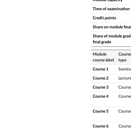
Time of examination
Credit points
Share on module fina
Share of module grade
final grade
Module
Course
course label
type
Course 1
Semina
Course 2
Lectur
Course 3
Course
Course 4
Course
Course 5
Course
Course 6
Course