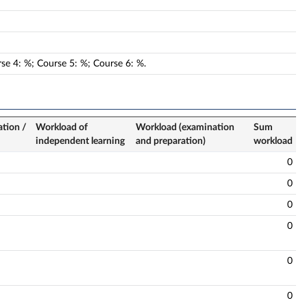
rse
4
:
%;
Course
5
:
%;
Course
6
:
%.
ation /
Workload of
Workload (examination
Sum
independent learning
and preparation)
workload
0
0
0
0
0
0