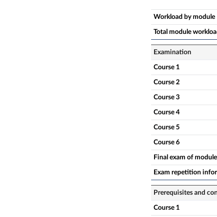
Workload by module
Total module worklo
Examination
Course 1
Course 2
Course 3
Course 4
Course 5
Course 6
Final exam of module
Exam repetition info
Prerequisites and co
Course 1