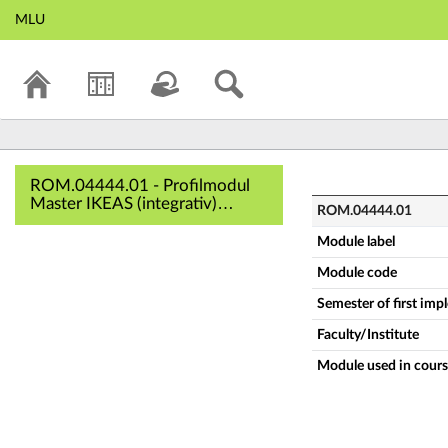
MLU
ROM.04444.01 - Pr
ROM.04444.01 - Profilmodul
Master IKEAS (integrativ)
ROM.04444.01
(Complete module description)
Module label
Module code
Semester of first im
Faculty/Institute
Module used in cours