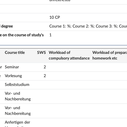
10 CP
l degree
Course
1
:
%;
Course
2
:
%;
Course
3
:
%;
Cou
 on the course of study's
1
Course title
SWS
Workload of
Workload of prepar
compulsory attendance
homework etc
r
Seminar
2
e
Vorlesung
2
Selbststudium
Vor- und
Nachbereitung
Vor- und
Nachbereitung
Anfertigen der