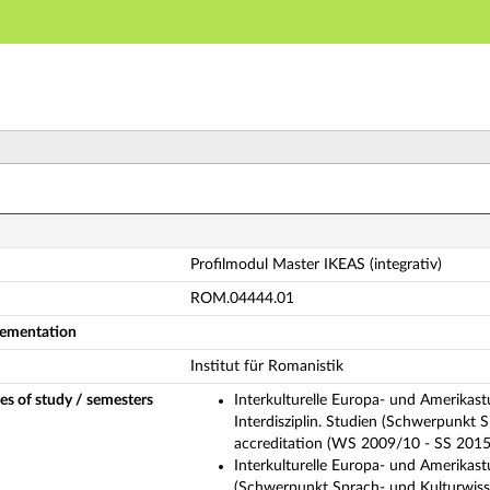
Main navigation
Main content
Footer
ofilmodul Master IKEAS (integrativ) (Complete module 
Profilmodul Master IKEAS (integrativ)
ROM.04444.01
plementation
Institut für Romanistik
es of study / semesters
Interkulturelle Europa- und Amerikas
Interdisziplin. Studien (Schwerpunkt
accreditation (WS 2009/10 - SS 2015
Interkulturelle Europa- und Amerikast
(Schwerpunkt Sprach- und Kulturwiss