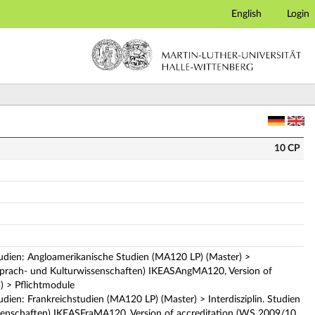
English
Login
description)
10 CP
tudien: Angloamerikanische Studien (MA120 LP) (Master) >
 Sprach- und Kulturwissenschaften) IKEASAngMA120, Version of
) > Pflichtmodule
udien: Frankreichstudien (MA120 LP) (Master) > Interdisziplin. Studien
enschaften) IKEASFraMA120, Version of accreditation (WS 2009/10