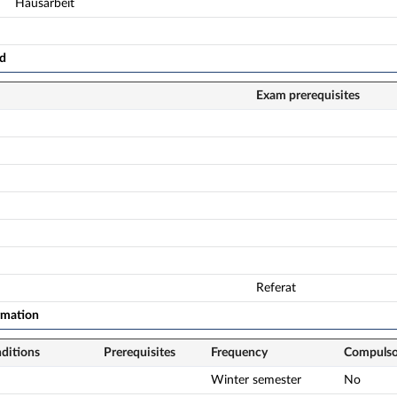
Hausarbeit
ad
Exam prerequisites
Referat
rmation
nditions
Prerequisites
Frequency
Compulso
Winter semester
No