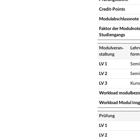
Credit-Points
Modulabschlussnote
Faktor der Modulnote
Studiengangs
Modulveran­
Lehr
staltung
form
LV 1
Semi
LV 2
Semi
LV 3
Kurs
Workload modulbez
Workload Modul ins
Prüfung
LV 1
LV 2