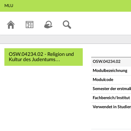
MLU
OSW.04234.02 - Re
OSW.04234.02 - Religion und
Kultur des Judentums
OSW.04234.02
(Vollständige
Modulbeschreibung)
Modulbezeichnung
Modulcode
Semester der erstma
Fachbereich/Institut
Verwendet in Studie