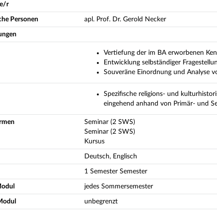
e/r
iche Personen
apl. Prof. Dr. Gerold Necker
ungen
Vertiefung der im BA erworbenen Kenn
Entwicklung selbständiger Fragestellu
Souveräne Einordnung und Analyse v
Spezifische religions- und kulturhist
eingehend anhand von Primär- und Se
ormen
Seminar (2 SWS)
Seminar (2 SWS)
Kursus
Deutsch, Englisch
1 Semester Semester
Modul
jedes Sommersemester
Modul
unbegrenzt