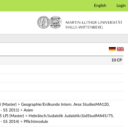
English
Login
eschreibung)
10 CP
) (Master) > Geographie/Erdkunde Intern. Area StudiesMA120,
- SS 2011) > Asien
5 LP) (Master) > Hebräisch/Judaistik Judaistik/JüdStudMA45/75,
- SS 2014) > Pflichtmodule