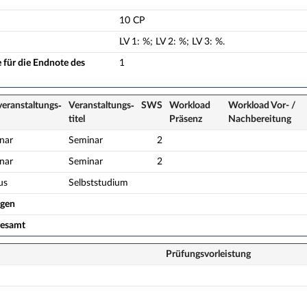
10 CP
LV
1
:
%;
LV
2
:
%;
LV
3
:
%.
 für die Endnote des
1
veranstaltungs­
Veranstaltungs­
SWS
Workload
Workload Vor- /
titel
Präsenz
Nach­bereitung
nar
Seminar
2
nar
Seminar
2
us
Selbststudium
ogen
gesamt
Prüfungsvorleistung