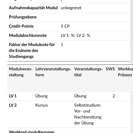
Aufnahmekapazität Modul
unbegrenzt
Prüfungsebene
Credit-Points
5 CP
Modulabschlussnote
LV
1
:
%;
LV
2
:
%.
Faktor der Modulnote für
1
die Endnote des
Studiengangs
Modulveran­
Lehrveranstaltungs­
Veranstaltungs­
SWS
Worklo
staltung
form
titel
Präsenz
LV 1
Übung
Übung
2
LV 2
Kursus
Selbststudium:
Vor- und
Nachbereitung
der Übung
Workload modulbezogen