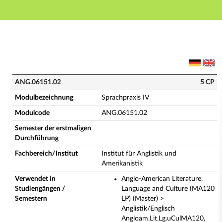
Hauptnavigation
Hauptinhalt
Fußzeile
ANG.06151.02 - Sprachpraxis IV (Vollständige Modulb
ANG.06151.02
5 CP
Modulbezeichnung
Sprachpraxis IV
Modulcode
ANG.06151.02
Semester der erstmaligen
Durchführung
Fachbereich/Institut
Institut für Anglistik und
Amerikanistik
Verwendet in
Anglo-American Literature,
Studiengängen /
Language and Culture (MA120
Semestern
LP) (Master) >
Anglistik/Englisch
Angloam.Lit.Lg.uCulMA120,