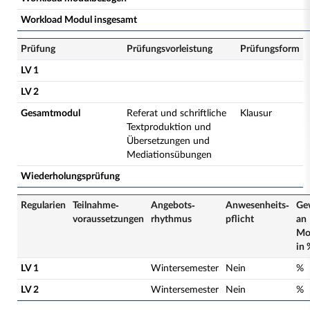
Workload Modul insgesamt
Prüfung
Prüfungsvorleistung
Prüfungsform
LV 1
LV 2
Gesamtmodul
Referat und schriftliche
Klausur
Textproduktion und
Übersetzungen und
Mediationsübungen
Wiederholungsprüfung
Regularien
Teilnahme­
Angebots­
Anwesenheits­
Ge
voraussetzungen
rhythmus
pflicht
an
Mo
in 
LV 1
Wintersemester
Nein
%
LV 2
Wintersemester
Nein
%