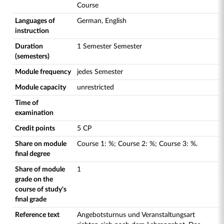
Course
Languages of
German, English
instruction
Duration
1 Semester Semester
(semesters)
Module frequency
jedes Semester
Module capacity
unrestricted
Time of
examination
Credit points
5 CP
Share on module
Course
1
:
%;
Course
2
:
%;
Course
3
:
%.
final degree
Share of module
1
grade on the
course of study's
final grade
Reference text
Angebotsturnus und Veranstaltungsart