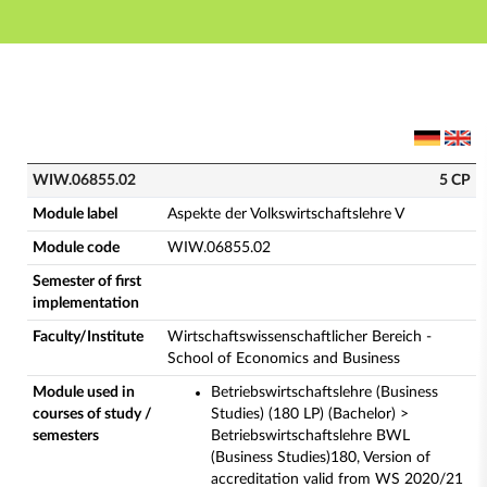
Main navigation
Main content
Footer
WIW.06855.02 - Aspekte der Volkswirtschaftslehre V 
WIW.06855.02
5 CP
Module label
Aspekte der Volkswirtschaftslehre V
Module code
WIW.06855.02
Semester of first
implementation
Faculty/Institute
Wirtschaftswissenschaftlicher Bereich -
School of Economics and Business
Module used in
Betriebswirtschaftslehre (Business
courses of study /
Studies) (180 LP) (Bachelor) >
semesters
Betriebswirtschaftslehre BWL
(Business Studies)180, Version of
accreditation valid from WS 2020/21