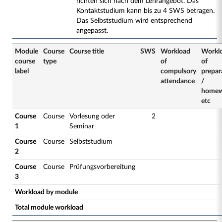
richten sich nach dem Lehrangebot. Das
Kontaktstudium kann bis zu 4 SWS betragen.
Das Selbststudium wird entsprechend
angepasst.
Module
Course
Course title
SWS
Workload
Workl
course
type
of
of
label
compulsory
prepar
attendance
/
homew
etc
Course
Course
Vorlesung oder
2
1
Seminar
Course
Course
Selbststudium
2
Course
Course
Prüfungsvorbereitung
3
Workload by module
Total module workload