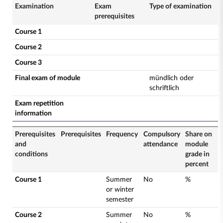
Examination
Exam
Type of examination
prerequisites
Course 1
Course 2
Course 3
Final exam of module
mündlich oder
schriftlich
Exam repetition
information
Prerequisites
Prerequisites
Frequency
Compulsory
Share on
and
attendance
module
conditions
grade in
percent
Course 1
Summer
No
%
or winter
semester
Course 2
Summer
No
%