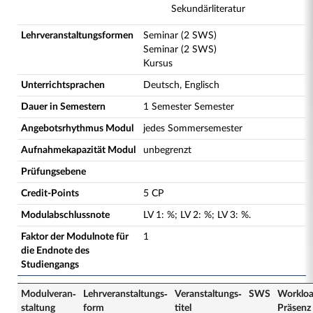
Sekundärliteratur
Lehrveranstaltungsformen
Seminar (2 SWS)
Seminar (2 SWS)
Kursus
Unterrichtsprachen
Deutsch, Englisch
Dauer in Semestern
1 Semester Semester
Angebotsrhythmus Modul
jedes Sommersemester
Aufnahmekapazität Modul
unbegrenzt
Prüfungsebene
Credit-Points
5 CP
Modulabschlussnote
LV
1
:
%;
LV
2
:
%;
LV
3
:
%.
Faktor der Modulnote für
1
die Endnote des
Studiengangs
Modulveran­
Lehrveranstaltungs­
Veranstaltungs­
SWS
Worklo
staltung
form
titel
Präsenz