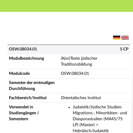
Hauptnavigation
Hauptinhalt
Fußzeile
OSW.08034.01 - (Kon)Texte jüdischer Traditionsbildu
OSW.08034.01
5 CP
Modulbezeichnung
(Kon)Texte jüdischer
Traditionsbildung
Modulcode
OSW.08034.01
Semester der erstmaligen
Durchführung
Fachbereich/Institut
Orientalisches Institut
Verwendet in
Judaistik/Jüdische Studien:
Studiengängen /
Migrations-, Minoritäten- und
Semestern
Diasporastudien (MA45/75
LP) (Master) >
Hebräisch/Judaistik