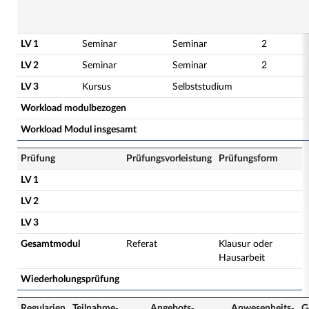
LV 1
Seminar
Seminar
2
LV 2
Seminar
Seminar
2
LV 3
Kursus
Selbststudium
Workload modulbezogen
Workload Modul insgesamt
Prüfung
Prüfungsvorleistung
Prüfungsform
LV 1
LV 2
LV 3
Gesamtmodul
Referat
Klausur oder
Hausarbeit
Wiederholungsprüfung
Regularien
Teilnahme­
Angebots­
Anwesenheits­
G