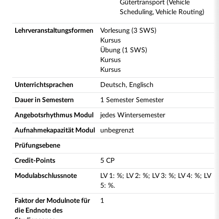
Gütertransport (Vehicle
Scheduling, Vehicle Routing)
Lehrveranstaltungsformen
Vorlesung (3 SWS)
Kursus
Übung (1 SWS)
Kursus
Kursus
Unterrichtsprachen
Deutsch, Englisch
Dauer in Semestern
1 Semester Semester
Angebotsrhythmus Modul
jedes Wintersemester
Aufnahmekapazität Modul
unbegrenzt
Prüfungsebene
Credit-Points
5 CP
Modulabschlussnote
LV
1
:
%;
LV
2
:
%;
LV
3
:
%;
LV
4
:
%;
LV
5
:
%.
Faktor der Modulnote für
1
die Endnote des