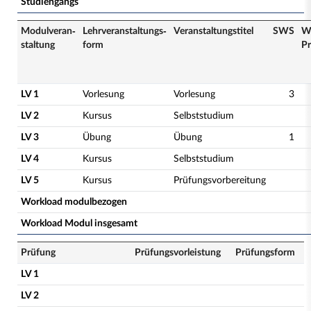
Studiengangs
Modulveran­
Lehrveranstaltungs­
Veranstaltungs­titel
SWS
W
staltung
form
Pr
LV 1
Vorlesung
Vorlesung
3
LV 2
Kursus
Selbststudium
LV 3
Übung
Übung
1
LV 4
Kursus
Selbststudium
LV 5
Kursus
Prüfungsvorbereitung
Workload modulbezogen
Workload Modul insgesamt
Prüfung
Prüfungsvorleistung
Prüfungsform
LV 1
LV 2