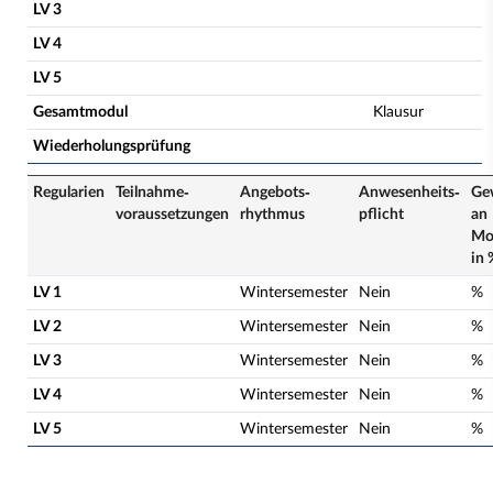
LV 3
LV 4
LV 5
Gesamtmodul
Klausur
Wiederholungsprüfung
Regularien
Teilnahme­
Angebots­
Anwesenheits­
Ge
voraussetzungen
rhythmus
pflicht
an
Mo
in 
LV 1
Wintersemester
Nein
%
LV 2
Wintersemester
Nein
%
LV 3
Wintersemester
Nein
%
LV 4
Wintersemester
Nein
%
LV 5
Wintersemester
Nein
%