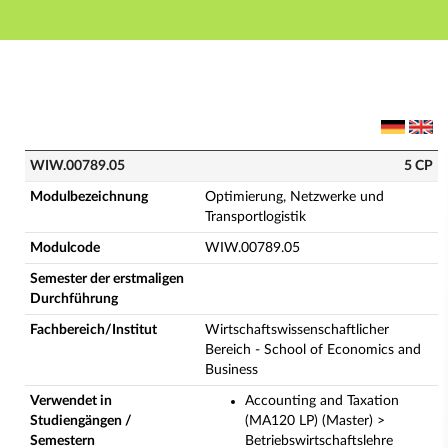
Hauptnavigation
Hauptinhalt
Fußzeile
WIW.00789.05 - Optimierung, Netzwerke und Transpor
WIW.00789.05
5 CP
Modulbezeichnung
Optimierung, Netzwerke und
Transportlogistik
Modulcode
WIW.00789.05
Semester der erstmaligen
Durchführung
Fachbereich/Institut
Wirtschaftswissenschaftlicher
Bereich - School of Economics and
Business
Verwendet in
Accounting and Taxation
Studiengängen /
(MA120 LP) (Master) >
Semestern
Betriebswirtschaftslehre