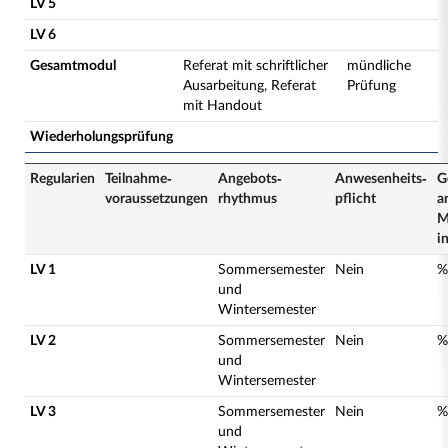
LV 5
LV 6
Gesamtmodul
Referat mit schriftlicher
mündliche
Ausarbeitung, Referat
Prüfung
mit Handout
Wiederholungsprüfung
Regularien
Teilnahme­
Angebots­
Anwesenheits­
G
voraussetzungen
rhythmus
pflicht
a
M
i
LV 1
Sommersemester
Nein
%
und
Wintersemester
LV 2
Sommersemester
Nein
%
und
Wintersemester
LV 3
Sommersemester
Nein
%
und