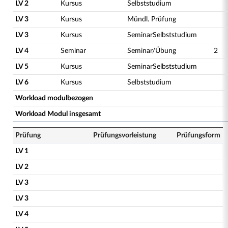
LV 2
Kursus
Selbststudium
LV 3
Kursus
Mündl. Prüfung
LV 3
Kursus
SeminarSelbststudium
LV 4
Seminar
Seminar/Übung
2
LV 5
Kursus
SeminarSelbststudium
LV 6
Kursus
Selbststudium
Workload modulbezogen
Workload Modul insgesamt
Prüfung
Prüfungsvorleistung
Prüfungsform
LV 1
LV 2
LV 3
LV 3
LV 4