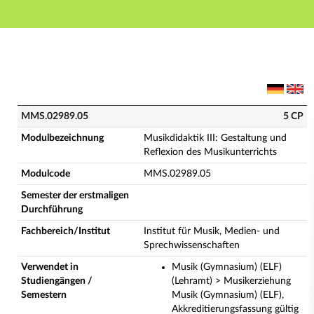
Hauptnavigation
Hauptinhalt
Fußzeile
MMS.02989.05 - Musikdidaktik III: Gestaltung und Re
MMS.02989.05
5 CP
Modulbezeichnung
Musikdidaktik III: Gestaltung und
Reflexion des Musikunterrichts
Modulcode
MMS.02989.05
Semester der erstmaligen
Durchführung
Fachbereich/Institut
Institut für Musik, Medien- und
Sprechwissenschaften
Verwendet in
Musik (Gymnasium) (ELF)
Studiengängen /
(Lehramt) > Musikerziehung
Semestern
Musik (Gymnasium) (ELF),
Akkreditierungsfassung gültig