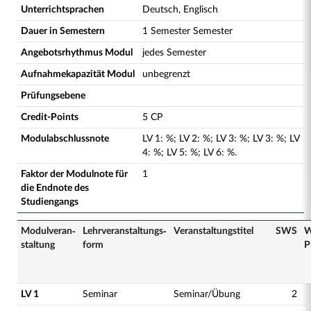
Unterrichtsprachen
Deutsch, Englisch
Dauer in Semestern
1 Semester Semester
Angebotsrhythmus Modul
jedes Semester
Aufnahmekapazität Modul
unbegrenzt
Prüfungsebene
Credit-Points
5 CP
Modulabschlussnote
LV
1
:
%;
LV
2
:
%;
LV
3
:
%;
LV
3
:
%;
LV
4
:
%;
LV
5
:
%;
LV
6
:
%.
Faktor der Modulnote für
1
die Endnote des
Studiengangs
Modulveran­
Lehrveranstaltungs­
Veranstaltungs­titel
SWS
W
staltung
form
P
LV 1
Seminar
Seminar/Übung
2