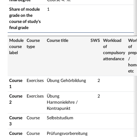
final degree
Course
4
:
%.
Share of module
1
grade on the
course of study's
final grade
Module
Course
Course title
SWS
Workload
Wor
course
type
of
of
label
compulsory
prep
attendance
/
hom
etc
Course
Exercises
Übung Gehörbildung
2
1
Course
Exercises
Übung
2
2
Harmonielehre /
Kontrapunkt
Course
Course
Selbststudium
3
Course
Course
Prüfungsvorbereitung