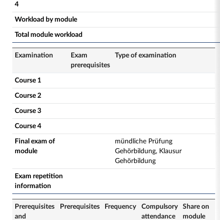
4
Workload by module
Total module workload
Examination
Exam
Type of examination
prerequisites
Course 1
Course 2
Course 3
Course 4
Final exam of
mündliche Prüfung
module
Gehörbildung, Klausur
Gehörbildung
Exam repetition
information
Prerequisites
Prerequisites
Frequency
Compulsory
Share on
and
attendance
module