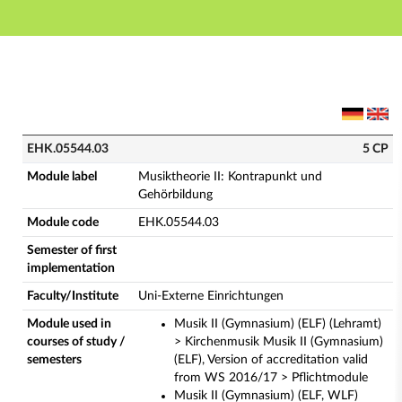
Main navigation
Main content
Footer
EHK.05544.03 - Musiktheorie II: Kontrapunkt und Geh
EHK.05544.03
5 CP
Module label
Musiktheorie II: Kontrapunkt und
Gehörbildung
Module code
EHK.05544.03
Semester of first
implementation
Faculty/Institute
Uni-Externe Einrichtungen
Module used in
Musik II (Gymnasium) (ELF) (Lehramt)
courses of study /
> Kirchenmusik Musik II (Gymnasium)
semesters
(ELF), Version of accreditation valid
from WS 2016/17 > Pflichtmodule
Musik II (Gymnasium) (ELF, WLF)