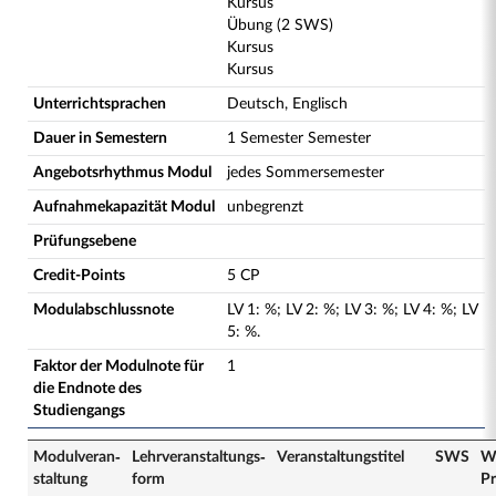
Kursus
Übung (2 SWS)
Kursus
Kursus
Unterrichtsprachen
Deutsch, Englisch
Dauer in Semestern
1 Semester Semester
Angebotsrhythmus Modul
jedes Sommersemester
Aufnahmekapazität Modul
unbegrenzt
Prüfungsebene
Credit-Points
5 CP
Modulabschlussnote
LV
1
:
%;
LV
2
:
%;
LV
3
:
%;
LV
4
:
%;
LV
5
:
%.
Faktor der Modulnote für
1
die Endnote des
Studiengangs
Modulveran­
Lehrveranstaltungs­
Veranstaltungs­titel
SWS
W
staltung
form
Pr