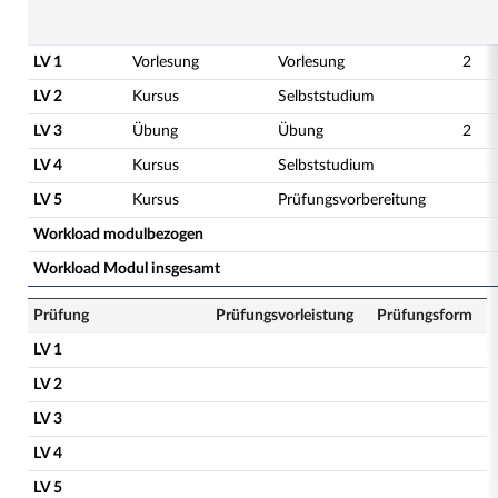
LV 1
Vorlesung
Vorlesung
2
LV 2
Kursus
Selbststudium
LV 3
Übung
Übung
2
LV 4
Kursus
Selbststudium
LV 5
Kursus
Prüfungsvorbereitung
Workload modulbezogen
Workload Modul insgesamt
Prüfung
Prüfungsvorleistung
Prüfungsform
LV 1
LV 2
LV 3
LV 4
LV 5