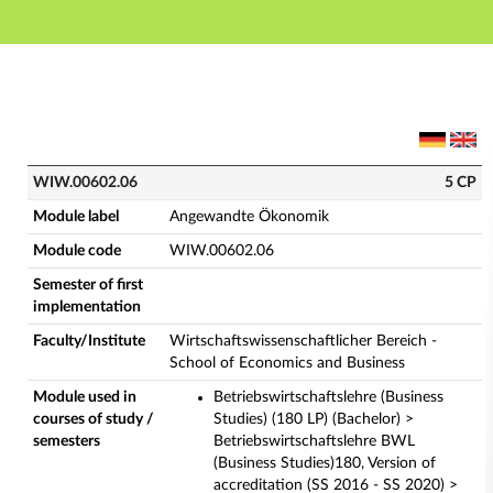
Main navigation
Main content
Footer
WIW.00602.06 - Angewandte Ökonomik (Complete mod
WIW.00602.06
5 CP
Module label
Angewandte Ökonomik
Module code
WIW.00602.06
Semester of first
implementation
Faculty/Institute
Wirtschaftswissenschaftlicher Bereich -
School of Economics and Business
Module used in
Betriebswirtschaftslehre (Business
courses of study /
Studies) (180 LP) (Bachelor) >
semesters
Betriebswirtschaftslehre BWL
(Business Studies)180, Version of
accreditation (SS 2016 - SS 2020) >