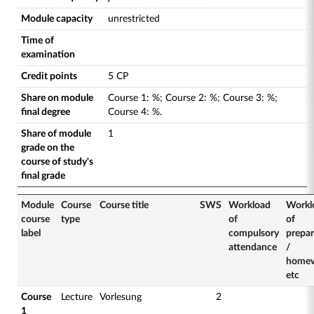
Module capacity
unrestricted
Time of
examination
Credit points
5 CP
Share on module
Course
1
:
%;
Course
2
:
%;
Course
3
:
%;
final degree
Course
4
:
%.
Share of module
1
grade on the
course of study's
final grade
Module
Course
Course title
SWS
Workload
Workl
course
type
of
of
label
compulsory
prepar
attendance
/
home
etc
Course
Lecture
Vorlesung
2
1