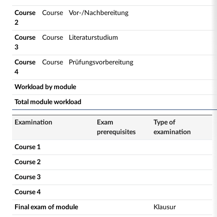
Course
Course
Vor-/Nachbereitung
2
Course
Course
Literaturstudium
3
Course
Course
Prüfungsvorbereitung
4
Workload by module
Total module workload
Examination
Exam
Type of
prerequisites
examination
Course 1
Course 2
Course 3
Course 4
Final exam of module
Klausur