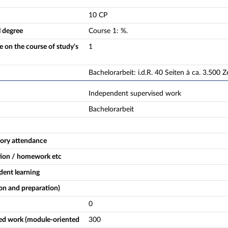
10 CP
l degree
Course
1
:
%.
 on the course of study's
1
Bachelorarbeit: i.d.R. 40 Seiten à ca. 3.500 Z
Independent supervised work
Bachelorarbeit
ory attendance
tion / homework etc
ent learning
on and preparation)
0
ed work (module-oriented
300