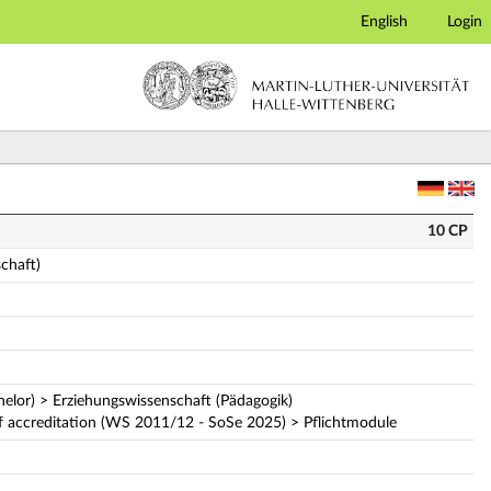
English
Login
ete module description)
10 CP
chaft)
helor) > Erziehungswissenschaft (Pädagogik)
f accreditation (WS 2011/12 - SoSe 2025) > Pflichtmodule