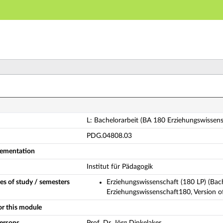
Main navigation
Main content
Footer
 Bachelorarbeit (BA 180 Erziehungswissenschaft) (Compl
L: Bachelorarbeit (BA 180 Erziehungswissens
PDG.04808.03
plementation
Institut für Pädagogik
es of study / semesters
Erziehungswissenschaft (180 LP) (Bac
Erziehungswissenschaft180, Version o
or this module
persons
Prof. Dr. Jörg Dinkelaker