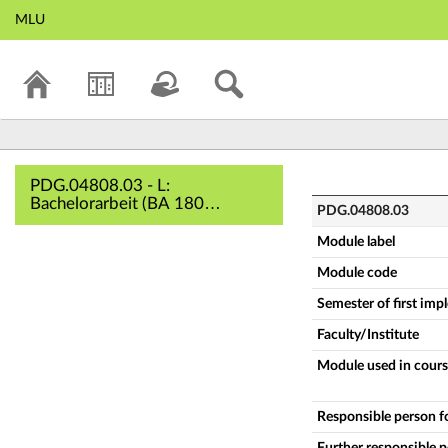
MLU
PDG.04808.03 - L:
PDG.04808.03 - L:
Bachelorarbeit (BA 180
PDG.04808.03
Erziehungswissenschaft)
(Complete module description)
Module label
Module code
Semester of first im
Faculty/Institute
Module used in cours
Responsible person f
Further responsible 