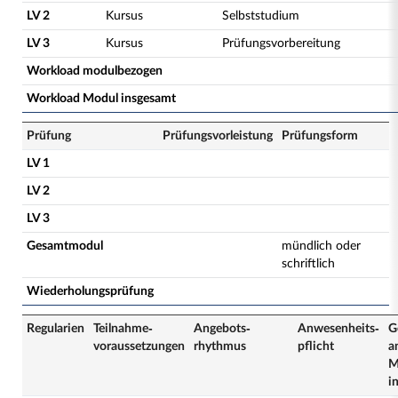
LV 2
Kursus
Selbststudium
LV 3
Kursus
Prüfungsvorbereitung
Workload modulbezogen
Workload Modul insgesamt
Prüfung
Prüfungsvorleistung
Prüfungsform
LV 1
LV 2
LV 3
Gesamtmodul
mündlich oder
schriftlich
Wiederholungsprüfung
Regularien
Teilnahme­
Angebots­
Anwesenheits­
G
voraussetzungen
rhythmus
pflicht
a
M
i