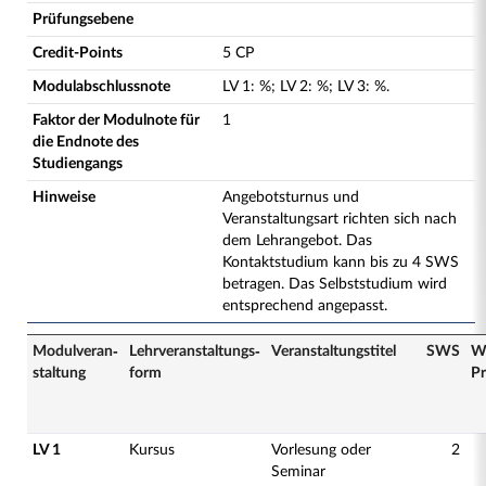
Prüfungsebene
Credit-Points
5 CP
Modulabschlussnote
LV
1
:
%;
LV
2
:
%;
LV
3
:
%.
Faktor der Modulnote für
1
die Endnote des
Studiengangs
Hinweise
Angebotsturnus und
Veranstaltungsart richten sich nach
dem Lehrangebot. Das
Kontaktstudium kann bis zu 4 SWS
betragen. Das Selbststudium wird
entsprechend angepasst.
Modulveran­
Lehrveranstaltungs­
Veranstaltungs­titel
SWS
W
staltung
form
Pr
LV 1
Kursus
Vorlesung oder
2
Seminar