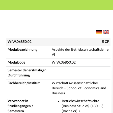
Hauptnavigation
Hauptinhalt
Fußzeile
WIW.06850.02 - Aspekte der Betriebswirtschaftslehre
WIW.06850.02
5 CP
Modulbezeichnung
Aspekte der Betriebswirtschaftslehre
VI
Modulcode
WIW.06850.02
Semester der erstmaligen
Durchführung
Fachbereich/Institut
Wirtschaftswissenschaftlicher
Bereich - School of Economics and
Business
Verwendet in
Betriebswirtschaftslehre
Studiengängen /
(Business Studies) (180 LP)
Semestern
(Bachelor) >