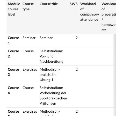
Module
Course
Course title
SWS
Workload
Workloa
course
type
of
of
label
compulsory
preparat
attendance
/
homewo
etc
Course
Seminar
Seminar
2
1
Course
Course
Selbststudium:
2
Vor- und
Nachbereitung
Course
Exercises
Methodisch-
2
3
praktische
Übung 1
Course
Course
Selbststudium:
4
Vorbereitung der
Sportpraktischen
Prüfungen
Course
Exercises
Methodisch-
2