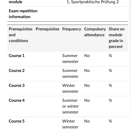
module
1, Sportpraktische Prüfung 2
Exam repetition
information
Prerequisites
Prerequisites
Frequency
Compulsory
Share on
and
attendance
module
conditions
grade in
percent
Course 1
Summer
No
%
semester
Course 2
Summer
No
%
semester
Course 3
Winter
No
%
semester
Course 4
Summer
No
%
or winter
semester
Course 5
Winter
No
%
semester