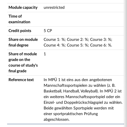
Module capacity
unrestricted
Time of
examination
Credit points
5 CP
Share on module
Course
1
:
%;
Course
2
:
%;
Course
3
:
%;
final degree
Course
4
:
%;
Course
5
:
%;
Course
6
:
%.
Share of module
1
grade on the
course of study's
final grade
Reference text
In MPÜ 1 ist eins aus den angebotenen
Mannschaftssportspielen zu wählen (z. B.
Basketball, Handball, Volleyball). In MPÜ 2 ist
ein weiteres Mannschaftssportspiel oder ein
Einzel- und Doppelrückschlagspiel zu wählen.
Beide gewählten Sportspiele werden mit
einer sportpraktischen Prüfung
abgeschlossen.