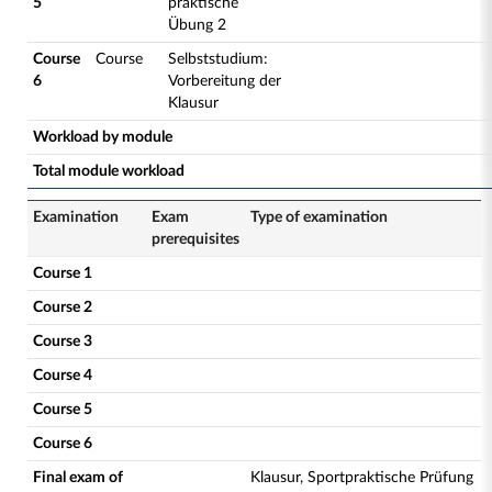
5
praktische
Übung 2
Course
Course
Selbststudium:
6
Vorbereitung der
Klausur
Workload by module
Total module workload
Examination
Exam
Type of examination
prerequisites
Course 1
Course 2
Course 3
Course 4
Course 5
Course 6
Final exam of
Klausur, Sportpraktische Prüfung