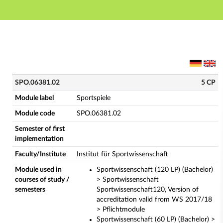
Main navigation
Main content
Footer
SPO.06381.02 - Sportspiele (Complete module descrip
SPO.06381.02
5 CP
Module label
Sportspiele
Module code
SPO.06381.02
Semester of first
implementation
Faculty/Institute
Institut für Sportwissenschaft
Module used in
Sportwissenschaft (120 LP) (Bachelor)
courses of study /
> Sportwissenschaft
semesters
Sportwissenschaft120, Version of
accreditation valid from WS 2017/18
> Pflichtmodule
Sportwissenschaft (60 LP) (Bachelor) >