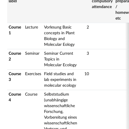
label
compulsory
prepara
attendance
/
homew
etc
Course
Lecture
Vorlesung Basic
2
1
concepts in Plant
Biology and
Molecular Eology
Course
Seminar
Seminar Current
3
2
Topics in
Molecular Ecology
Course
Exercises
Field studies and
10
3
lab experiments in
molecular ecology
Course
Course
Selbststudium
4
(unabhängige
wissenschaftliche
Forschung,
Vorbereitung eines
wissenschaftlichen