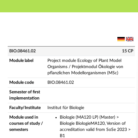
Main navigation
Main content
Footer
BIO.08461.02 - Project module Ecology of Plant Mode
BIO.08461.02
15 CP
Module label
Project module Ecology of Plant Model
Organisms / Projektmodul Ökologie von
pflanzlichen Modellorganismen (MSc)
Module code
BIO.08461.02
Semester of first
implementation
Faculty/Institute
Institut für Biologie
Module used in
Biologie (MA120 LP) (Master) >
courses of study /
Biologie BiologieMA120, Version of
semesters
accreditation valid from SoSe 2023 >
B1