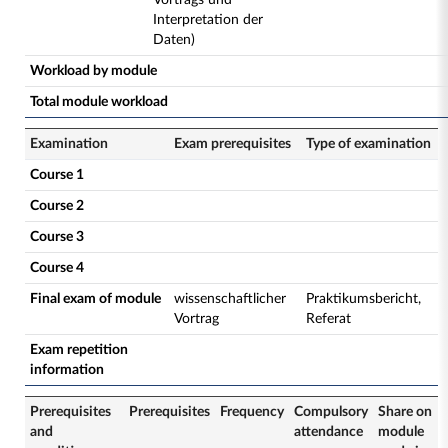
Vortrags und
Interpretation der
Daten)
Workload by module
Total module workload
Examination
Exam prerequisites
Type of examination
Course 1
Course 2
Course 3
Course 4
Final exam of module
wissenschaftlicher
Praktikumsbericht,
Vortrag
Referat
Exam repetition
information
Prerequisites
Prerequisites
Frequency
Compulsory
Share on
and
attendance
module