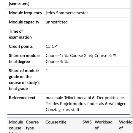
(semesters)
Module frequency
jedes Sommersemester
Module capacity
unrestricted
Time of
examination
Credit points
15 CP
Share on module
Course
1
:
%;
Course
2
:
%;
Course
3
:
%;
final degree
Course
4
:
%.
Share of module
1
grade on the
course of study's
final grade
Reference text
maximale Teilnehmerzahl 6; Der praktische
Teil des Projektmoduls findet als 6-wöchiger
Ganztagskurs statt.
Module
Course
Course title
SWS
Workload
Worklo
course
type
of
of