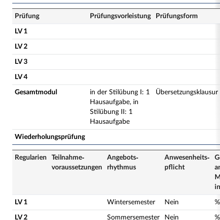
Prüfung
Prüfungsvorleistung
Prüfungsform
LV 1
LV 2
LV 3
LV 4
Gesamtmodul
in der Stilübung I: 1
Übersetzungsklausur
Hausaufgabe, in
Stilübung II: 1
Hausaufgabe
Wiederholungsprüfung
Regularien
Teilnahme­
Angebots­
Anwesenheits­
G
voraussetzungen
rhythmus
pflicht
a
M
i
LV 1
Wintersemester
Nein
%
LV 2
Sommersemester
Nein
%