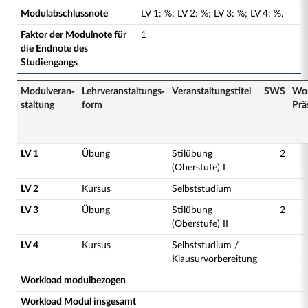
Modulabschlussnote
LV
1
:
%;
LV
2
:
%;
LV
3
:
%;
LV
4
:
%.
Faktor der Modulnote für
1
die Endnote des
Studiengangs
Modulveran­
Lehrveranstaltungs­
Veranstaltungs­titel
SWS
Wor
staltung
form
Prä
LV 1
Übung
Stilübung
2
(Oberstufe) I
LV 2
Kursus
Selbststudium
LV 3
Übung
Stilübung
2
(Oberstufe) II
LV 4
Kursus
Selbststudium /
Klausurvorbereitung
Workload modulbezogen
Workload Modul insgesamt