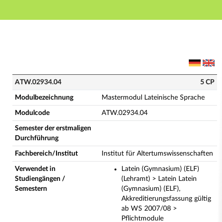
Hauptnavigation
Hauptinhalt
Fußzeile
ATW.02934.04 - Mastermodul Lateinische Sprache (Vo
ATW.02934.04
5 CP
Modulbezeichnung
Mastermodul Lateinische Sprache
Modulcode
ATW.02934.04
Semester der erstmaligen
Durchführung
Fachbereich/Institut
Institut für Altertumswissenschaften
Verwendet in
Latein (Gymnasium) (ELF)
Studiengängen /
(Lehramt) > Latein Latein
Semestern
(Gymnasium) (ELF),
Akkreditierungsfassung gültig
ab WS 2007/08 >
Pflichtmodule