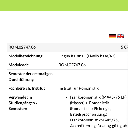
Hauptnavigation
Hauptinhalt
Fußzeile
ROM.02747.06 - Lingua italiana I (Livello base/A2) (V
ROM.02747.06
5 C
Modulbezeichnung
Lingua italiana I (Livello base/A2)
Modulcode
ROM.02747.06
Semester der erstmaligen
Durchführung
Fachbereich/Institut
Institut für Romanistik
Verwendet in
Frankoromanistik (MA45/75 LP)
Studiengängen /
(Master) > Romanistik
Semestern
(Romanische Philologie,
Einzelsprachen a.n.g.)
FrankoromanistikMA45/75,
Akkreditierungsfassung gültig ab