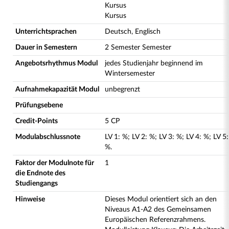
Kursus
Kursus
Unterrichtsprachen
Deutsch, Englisch
Dauer in Semestern
2 Semester Semester
Angebotsrhythmus Modul
jedes Studienjahr beginnend im
Wintersemester
Aufnahmekapazität Modul
unbegrenzt
Prüfungsebene
Credit-Points
5 CP
Modulabschlussnote
LV
1
:
%;
LV
2
:
%;
LV
3
:
%;
LV
4
:
%;
LV
5
:
%.
Faktor der Modulnote für
1
die Endnote des
Studiengangs
Hinweise
Dieses Modul orientiert sich an den
Niveaus A1-A2 des Gemeinsamen
Europäischen Referenzrahmens.