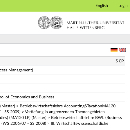
English
Login
ent) (Complete module description)
5 CP
ocess Management)
hool of Economics and Business
(Master) > Betriebswirtschaftslehre Accounting&TaxationMA120,
7 - SS 2009) > Vertiefung in angrenzenden Themengebieten
udies) (MA120 LP) (Master) > Betriebswirtschaftslehre BWL (Business
 (WS 2006/07 - SS 2008) > III. Wirtschaftswissenschaftliche