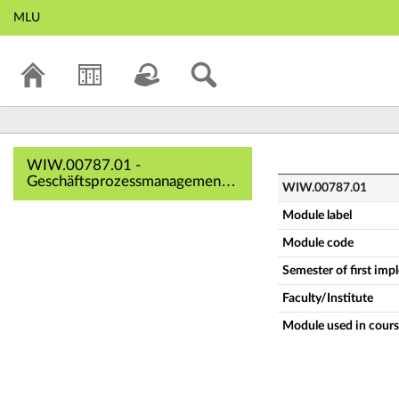
MLU
WIW.00787.01 - G
WIW.00787.01 -
Geschäftsprozessmanagement
WIW.00787.01
(Business Process Management)
(Complete module description)
Module label
Module code
Semester of first im
Faculty/Institute
Module used in cours