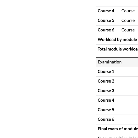
Course 4
Course
Course 5
Course
Course 6
Course
Workload by module
Total module worklo
Examination
Course 1
Course 2
Course 3
Course 4
Course 5
Course 6
Final exam of module