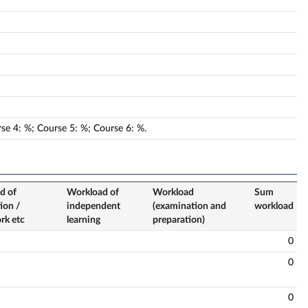
rse
4
:
%;
Course
5
:
%;
Course
6
:
%.
d of
Workload of
Workload
Sum
ion /
independent
(examination and
workload
k etc
learning
preparation)
0
0
0