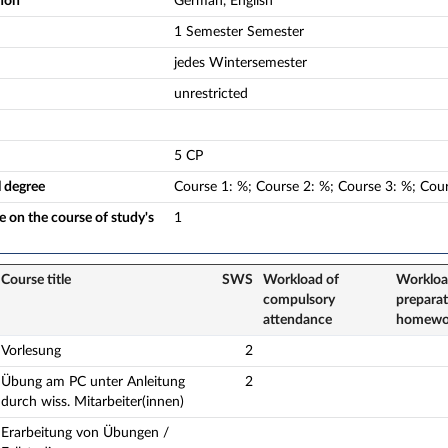
tion
German, English
1 Semester Semester
jedes Wintersemester
unrestricted
5 CP
l degree
Course
1
:
%;
Course
2
:
%;
Course
3
:
%;
Cou
 on the course of study's
1
Course title
SWS
Workload of
Workloa
compulsory
preparat
attendance
homewor
Vorlesung
2
Übung am PC unter Anleitung
2
durch wiss. Mitarbeiter(innen)
Erarbeitung von Übungen /