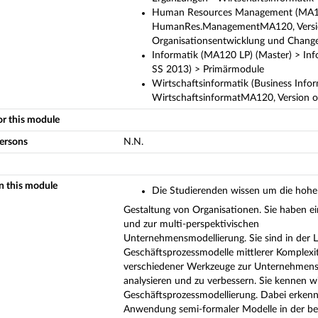
Human Resources Management (MA120 
HumanRes.ManagementMA120, Version 
Organisationsentwicklung und Chan
Informatik (MA120 LP) (Master) > In
SS 2013) > Primärmodule
Wirtschaftsinformatik (Business Info
WirtschaftsinformatMA120, Version o
or this module
persons
N.N.
in this module
Die Studierenden wissen um die hohe 
Gestaltung von Organisationen. Sie haben e
und zur multi-perspektivischen
Unternehmensmodellierung. Sie sind in der La
Geschäftsprozessmodelle mittlerer Komplex
verschiedener Werkzeuge zur Unternehmensm
analysieren und zu verbessern. Sie kennen 
Geschäftsprozessmodellierung. Dabei erkenn
Anwendung semi-formaler Modelle in der bet