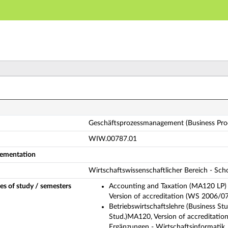
Main navigation
Main content
Footer
eschäftsprozessmanagement (Business Process Managem
Geschäftsprozessmanagement (Business Pr
WIW.00787.01
plementation
Wirtschaftswissenschaftlicher Bereich - Sc
es of study / semesters
Accounting and Taxation (MA120 LP) 
Version of accreditation (WS 2006/0
Betriebswirtschaftslehre (Business St
Stud.)MA120, Version of accreditation
Ergänzungen - Wirtschaftsinformatik