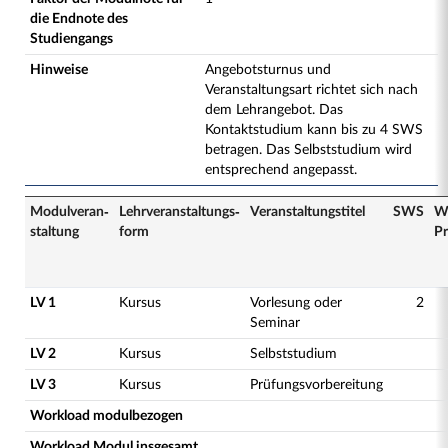
die Endnote des
Studiengangs
Hinweise
Angebotsturnus und
Veranstaltungsart richtet sich nach
dem Lehrangebot. Das
Kontaktstudium kann bis zu 4 SWS
betragen. Das Selbststudium wird
entsprechend angepasst.
Modulveran­
Lehrveranstaltungs­
Veranstaltungs­titel
SWS
W
staltung
form
Pr
LV 1
Kursus
Vorlesung oder
2
Seminar
LV 2
Kursus
Selbststudium
LV 3
Kursus
Prüfungsvorbereitung
Workload modulbezogen
Workload Modul insgesamt