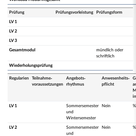
Prüfung
Prüfungsvorleistung
Prüfungsform
LV 1
LV 2
LV 3
Gesamtmodul
mündlich oder
schriftlich
Wiederholungsprüfung
Regularien
Teilnahme­
Angebots­
Anwesenheits­
G
voraussetzungen
rhythmus
pflicht
a
M
i
LV 1
Sommersemester
Nein
%
und
Wintersemester
LV 2
Sommersemester
Nein
%
und