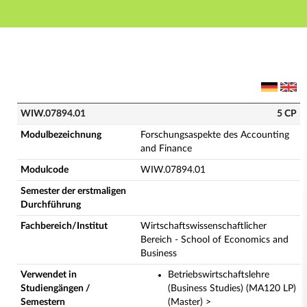
Hauptnavigation
Hauptinhalt
Fußzeile
WIW.07894.01 - Forschungsaspekte des Accounting an
WIW.07894.01
5 CP
Modulbezeichnung
Forschungsaspekte des Accounting
and Finance
Modulcode
WIW.07894.01
Semester der erstmaligen
Durchführung
Fachbereich/Institut
Wirtschaftswissenschaftlicher
Bereich - School of Economics and
Business
Verwendet in
Betriebswirtschaftslehre
Studiengängen /
(Business Studies) (MA120 LP)
Semestern
(Master) >