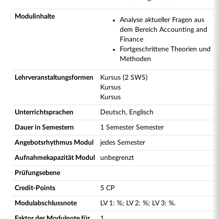
Modulinhalte
Analyse aktueller Fragen aus
dem Bereich Accounting and
Finance
Fortgeschrittene Theorien und
Methoden
Lehrveranstaltungsformen
Kursus (2 SWS)
Kursus
Kursus
Unterrichtsprachen
Deutsch, Englisch
Dauer in Semestern
1 Semester Semester
Angebotsrhythmus Modul
jedes Semester
Aufnahmekapazität Modul
unbegrenzt
Prüfungsebene
Credit-Points
5 CP
Modulabschlussnote
LV
1
:
%;
LV
2
:
%;
LV
3
:
%.
Faktor der Modulnote für
1