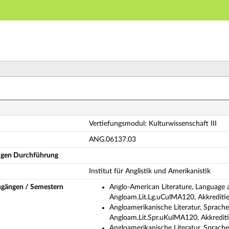
Hauptnavigation
Hauptinhalt
Fußzeile
rtiefungsmodul: Kulturwissenschaft III (Vollständige M
Vertiefungsmodul: Kulturwissenschaft III
ANG.06137.03
ligen Durchführung
Institut für Anglistik und Amerikanistik
ngängen / Semestern
Anglo-American Literature, Language 
Angloam.Lit.Lg.uCulMA120, Akkrediti
Angloamerikanische Literatur, Sprache
Angloam.Lit.Spr.uKulMA120, Akkredit
Angloamerikanische Literatur, Sprache