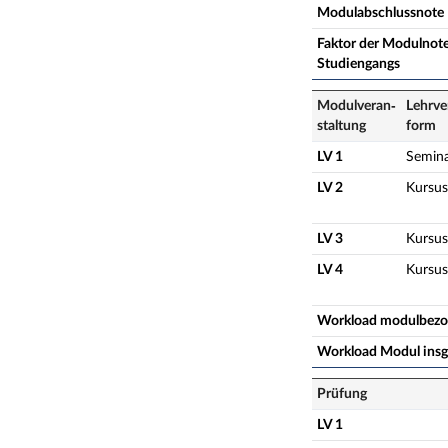
Modulabschlussnote
Faktor der Modulnote
Studiengangs
Modulveran­
Lehrve
staltung
form
LV 1
Semin
LV 2
Kursus
LV 3
Kursus
LV 4
Kursus
Workload modulbez
Workload Modul ins
Prüfung
LV 1