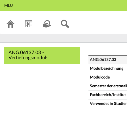
MLU
ANG.06137.03 - Ve
ANG.06137.03 -
Vertiefungsmodul:
ANG.06137.03
Kulturwissenschaft III
(Vollständige
Modulbezeichnung
Modulbeschreibung)
Modulcode
Semester der erstma
Fachbereich/Institut
Verwendet in Studie