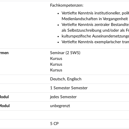
Fachkompetenzen:
Vertiefte Kenntnis institutioneller, p
Medienlandschaften in Vergangenhei
Vertiefte Kenntnis zentraler Bestandte
als Selbstzuschreibung und/oder als Fr
kulturspezifische Auseinandersetzun
Vertiefte Kenntnis exemplarischer t
ormen
Seminar (2 SWS)
Kursus
Kursus
Kursus
Deutsch, Englisch
1 Semester Semester
Modul
jedes Semester
Modul
unbegrenzt
5 CP