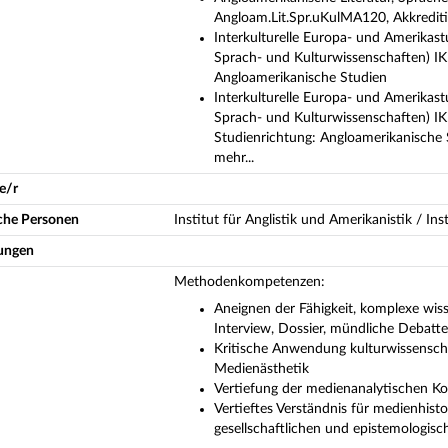
Angloam.Lit.Spr.uKulMA120, Akkredit
Interkulturelle Europa- und Amerikast
Sprach- und Kulturwissenschaften) I
Angloamerikanische Studien
Interkulturelle Europa- und Amerikast
Sprach- und Kulturwissenschaften) I
Studienrichtung: Angloamerikanische 
mehr...
e/r
iche Personen
Institut für Anglistik und Amerikanistik / In
ungen
Methodenkompetenzen:
Aneignen der Fähigkeit, komplexe wisse
Interview, Dossier, mündliche Debatt
Kritische Anwendung kulturwissenscha
Medienästhetik
Vertiefung der medienanalytischen 
Vertieftes Verständnis für medienhist
gesellschaftlichen und epistemologis