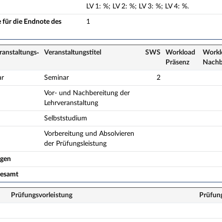
LV
1
:
%;
LV
2
:
%;
LV
3
:
%;
LV
4
:
%.
 für die Endnote des
1
ranstaltungs­
Veranstaltungs­titel
SWS
Workload
Workl
Präsenz
Nach­
ar
Seminar
2
Vor- und Nachbereitung der
Lehrveranstaltung
Selbststudium
Vorbereitung und Absolvieren
der Prüfungsleistung
ogen
gesamt
Prüfungsvorleistung
Prüfun