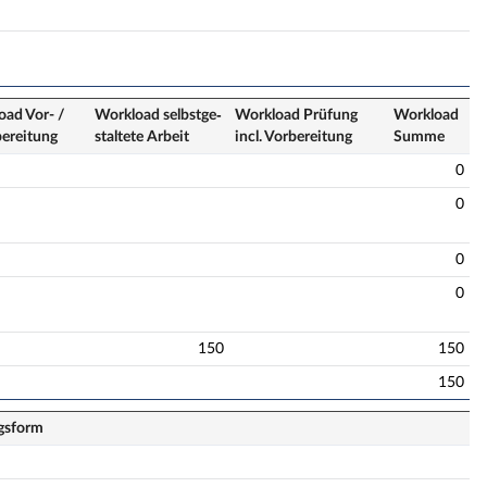
oad Vor- /
Workload selbstge­
Workload Prüfung
Workload
bereitung
staltete Arbeit
incl. Vorbereitung
Summe
0
0
0
0
150
150
150
gsform