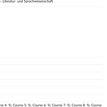
r-, Literatur- und Sprachwissenschaft
rse
4
:
%;
Course
5
:
%;
Course
6
:
%;
Course
7
:
%;
Course
8
:
%;
Course