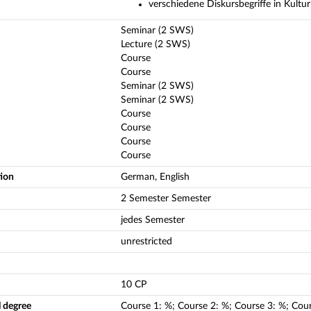
verschiedene Diskursbegriffe in Kultu
Seminar (2 SWS)
Lecture (2 SWS)
Course
Course
Seminar (2 SWS)
Seminar (2 SWS)
Course
Course
Course
Course
tion
German, English
2 Semester Semester
jedes Semester
unrestricted
10 CP
l degree
Course
1
:
%;
Course
2
:
%;
Course
3
:
%;
Cou