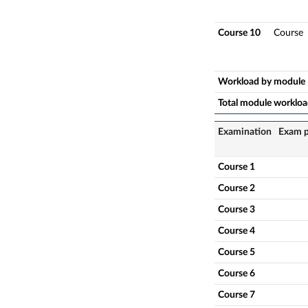
Course 10
Course
Workload by module
Total module worklo
Examination
Exam p
Course 1
Course 2
Course 3
Course 4
Course 5
Course 6
Course 7