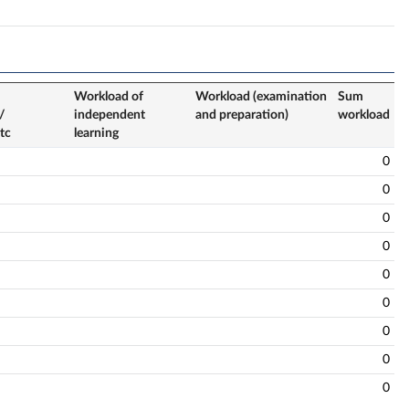
Workload of
Workload (examination
Sum
/
independent
and preparation)
workload
tc
learning
0
0
0
0
0
0
0
0
0