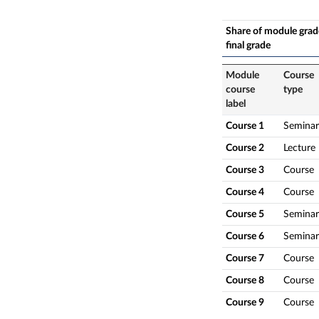
Share of module grade
final grade
Module
Course
course
type
label
Course 1
Seminar
Course 2
Lecture
Course 3
Course
Course 4
Course
Course 5
Seminar
Course 6
Seminar
Course 7
Course
Course 8
Course
Course 9
Course