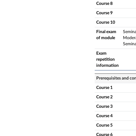
Course 8
Course 9
Course 10
Final exam
Semina
of module
Moderat
Seminar
Exam
repetition
information
Prerequisites and co
Course 1
Course 2
Course 3
Course 4
Course 5
Course 6