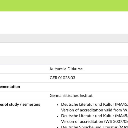
Main navigation
Main content
Footer
lturelle Diskurse (Complete module description)
Kulturelle Diskurse
GER.01028.03
plementation
Germanistisches Institut
es of study / semesters
Deutsche Literatur und Kultur (MA45
Version of accreditation valid from W
Deutsche Literatur und Kultur (MA45
Version of accreditation (WS 2007/08 
Deutsche Sprache und Literatur (MA1