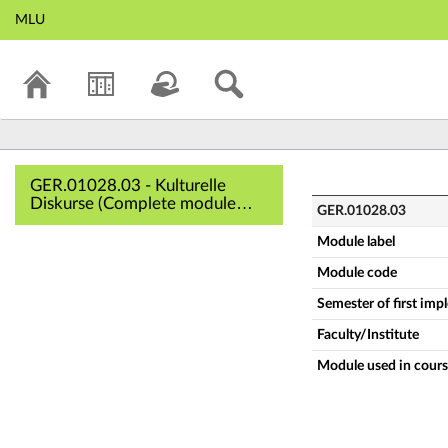
MLU
GER.01028.03 - Ku
GER.01028.03 - Kulturelle
Diskurse (Complete module
GER.01028.03
description)
Module label
Module code
Semester of first im
Faculty/Institute
Module used in cours