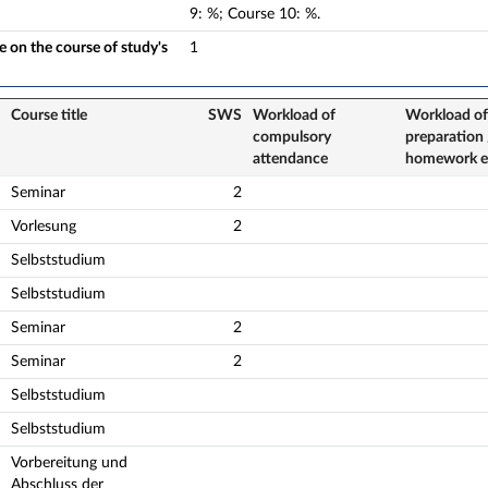
9
:
%;
Course
10
:
%.
 on the course of study's
1
Course title
SWS
Workload of
Workload of
compulsory
preparation 
attendance
homework e
Seminar
2
Vorlesung
2
Selbststudium
Selbststudium
Seminar
2
Seminar
2
Selbststudium
Selbststudium
Vorbereitung und
Abschluss der