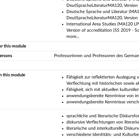
DeutSpracheLiteraturMA120, Version o
Deutsche Sprache und Literatur (MA1
DeutSpracheLiteraturMA120, Version 
International Area Studies (MA120 LP
Version of accreditation (SS 2019 - S
more...
or this module
persons
Professorinnen und Professoren des Germani
in this module
Fähigkeit zur reflektierten Auslegung
Verflechtung mit historischen sowie a
Fähigkeit, sich mit aktuellen kulturel
anwendungsbereite Kenntnisse von inte
anwendungsbereite Kenntnisse verschi
sprachliche und literarische Diskursf
diskursive Verflechtungen von litera
literarische und interkulturelle Disku
verschiedene Identitäts- und Kulturbeg