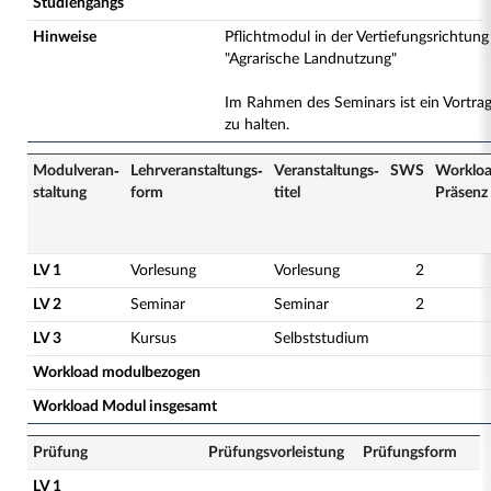
Studiengangs
Hinweise
Pflichtmodul in der Vertiefungsrichtung
"Agrarische Landnutzung"
Im Rahmen des Seminars ist ein Vortra
zu halten.
Modulveran­
Lehrveranstaltungs­
Veranstaltungs­
SWS
Worklo
staltung
form
titel
Präsenz
LV 1
Vorlesung
Vorlesung
2
LV 2
Seminar
Seminar
2
LV 3
Kursus
Selbststudium
Workload modulbezogen
Workload Modul insgesamt
Prüfung
Prüfungsvorleistung
Prüfungsform
LV 1