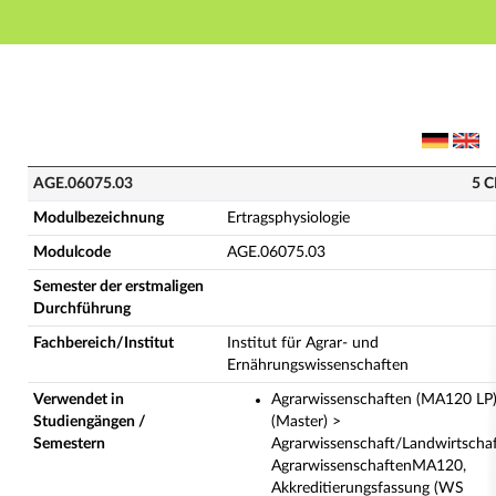
Hauptnavigation
Hauptinhalt
Fußzeile
AGE.06075.03 - Ertragsphysiologie (Vollständige Mod
AGE.06075.03
5 C
Modulbezeichnung
Ertragsphysiologie
Modulcode
AGE.06075.03
Semester der erstmaligen
Durchführung
Fachbereich/Institut
Institut für Agrar- und
Ernährungswissenschaften
Verwendet in
Agrarwissenschaften (MA120 LP
Studiengängen /
(Master) >
Semestern
Agrarwissenschaft/Landwirtscha
AgrarwissenschaftenMA120,
Akkreditierungsfassung (WS