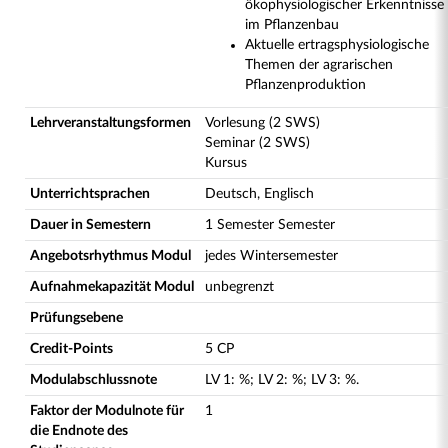
ökophysiologischer Erkenntnisse
im Pflanzenbau
Aktuelle ertragsphysiologische
Themen der agrarischen
Pflanzenproduktion
Lehrveranstaltungsformen
Vorlesung (2 SWS)
Seminar (2 SWS)
Kursus
Unterrichtsprachen
Deutsch, Englisch
Dauer in Semestern
1 Semester Semester
Angebotsrhythmus Modul
jedes Wintersemester
Aufnahmekapazität Modul
unbegrenzt
Prüfungsebene
Credit-Points
5 CP
Modulabschlussnote
LV
1
:
%;
LV
2
:
%;
LV
3
:
%.
Faktor der Modulnote für
1
die Endnote des