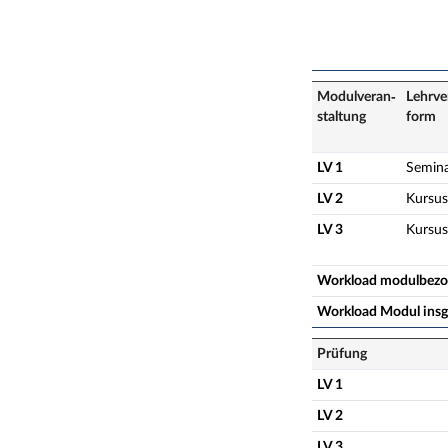
Modulveran­
Lehrve
staltung
form
LV 1
Semin
LV 2
Kursus
LV 3
Kursus
Workload modulbez
Workload Modul ins
Prüfung
LV 1
LV 2
LV 3