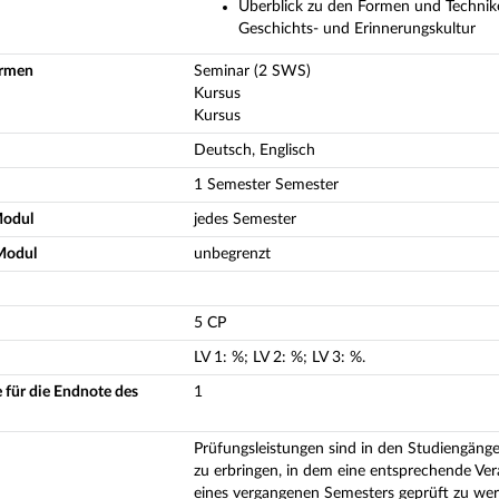
Überblick zu den Formen und Technik
Geschichts- und Erinnerungskultur
ormen
Seminar (2 SWS)
Kursus
Kursus
Deutsch, Englisch
1 Semester Semester
Modul
jedes Semester
Modul
unbegrenzt
5 CP
LV
1
:
%;
LV
2
:
%;
LV
3
:
%.
 für die Endnote des
1
Prüfungsleistungen sind in den Studiengänge
zu erbringen, in dem eine entsprechende Ve
eines vergangenen Semesters geprüft zu werd