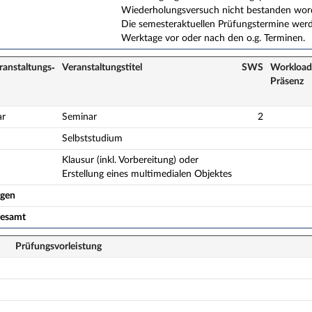
Wiederholungsversuch nicht bestanden word
Die semesteraktuellen Prüfungstermine werde
Werktage vor oder nach den o.g. Terminen.
ranstaltungs­
Veranstaltungs­titel
SWS
Workload
Präsenz
ar
Seminar
2
Selbststudium
Klausur (inkl. Vorbereitung) oder
Erstellung eines multimedialen Objektes
ogen
gesamt
Prüfungsvorleistung