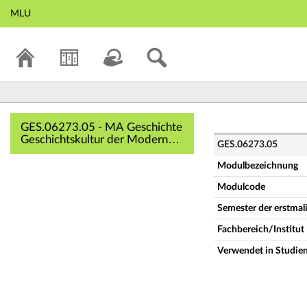
MLU
GES.06273.05 - MA
GES.06273.05 - MA Geschichte
Geschichtskultur der Moderne
GES.06273.05
(Vollständige
Modulbeschreibung)
Modulbezeichnung
Modulcode
Semester der erstma
Fachbereich/Institut
Verwendet in Studie