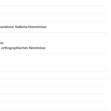
handenen Italienischkenntnisse
enz
d orthographischen Kenntnisse