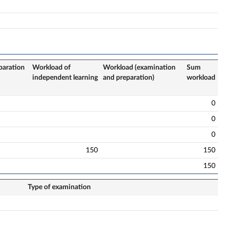
paration
Workload of
Workload (examination
Sum
independent learning
and preparation)
workload
0
0
0
150
150
150
Type of examination