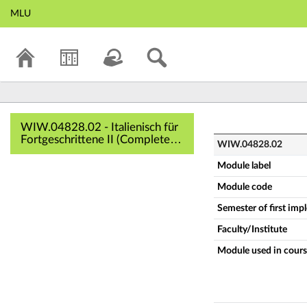
MLU
WIW.04828.02 - Ita
WIW.04828.02 - Italienisch für
Fortgeschrittene II (Complete
WIW.04828.02
module description)
Module label
Module code
Semester of first im
Faculty/Institute
Module used in cours