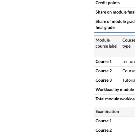
Credit points
Share on module fina
Share of module grade
final grade
Module
Cours
course label
type
Course 1
Lectur
Course 2
Cours
Course 3
Tutoria
Workload by module
Total module worklo
Examination
Course 1
Course 2