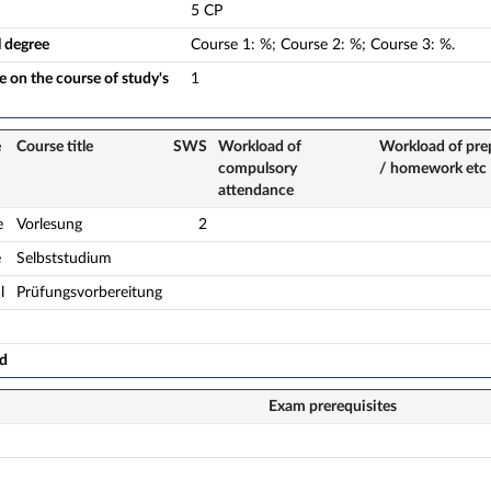
5 CP
l degree
Course
1
:
%;
Course
2
:
%;
Course
3
:
%.
 on the course of study's
1
e
Course title
SWS
Workload of
Workload of pre
compulsory
/ homework etc
attendance
e
Vorlesung
2
e
Selbststudium
l
Prüfungsvorbereitung
ad
Exam prerequisites