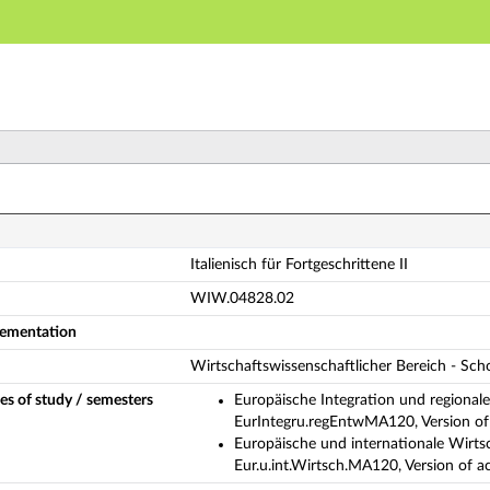
Main navigation
Main content
Footer
lienisch für Fortgeschrittene II (Complete module descr
Italienisch für Fortgeschrittene II
WIW.04828.02
plementation
Wirtschaftswissenschaftlicher Bereich - Sc
es of study / semesters
Europäische Integration und regional
EurIntegru.regEntwMA120, Version o
Europäische und internationale Wirts
Eur.u.int.Wirtsch.MA120, Version of a