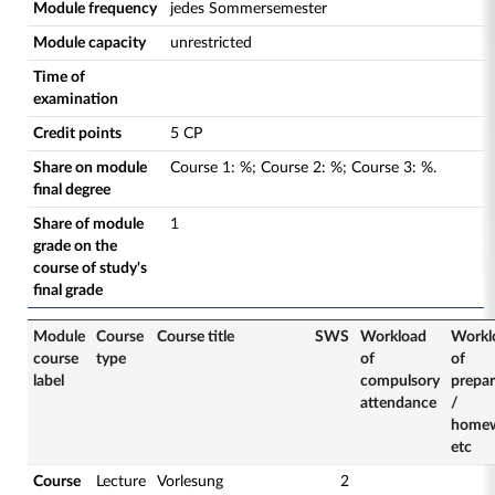
Module frequency
jedes Sommersemester
Module capacity
unrestricted
Time of
examination
Credit points
5 CP
Share on module
Course
1
:
%;
Course
2
:
%;
Course
3
:
%.
final degree
Share of module
1
grade on the
course of study's
final grade
Module
Course
Course title
SWS
Workload
Workl
course
type
of
of
label
compulsory
prepar
attendance
/
home
etc
Course
Lecture
Vorlesung
2