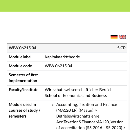
Main navigation
Main content
Footer
WIW.06215.04 - Kapitalmarkttheorie (Complete modul
WIW.06215.04
5 CP
Module label
Kapitalmarkttheorie
Module code
WIW.06215.04
Semester of first
implementation
Faculty/Institute
Wirtschaftswissenschaftlicher Bereich -
School of Economics and Business
Module used in
Accounting, Taxation and Finance
courses of study /
(MA120 LP) (Master) >
semesters
Betriebswirtschaftslehre
Acc.Taxation&FinanceMA120, Version
of accreditation (SS 2016 - SS 2020) >