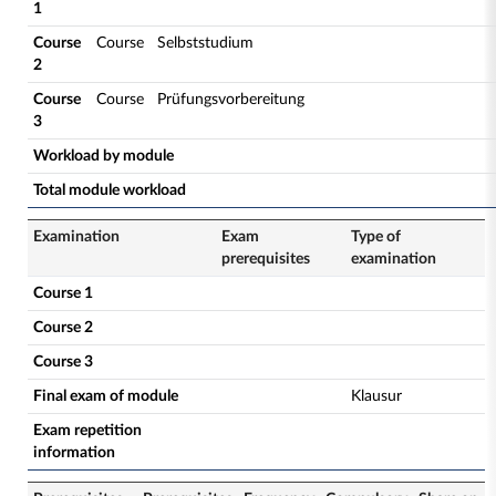
1
Course
Course
Selbststudium
2
Course
Course
Prüfungsvorbereitung
3
Workload by module
Total module workload
Examination
Exam
Type of
prerequisites
examination
Course 1
Course 2
Course 3
Final exam of module
Klausur
Exam repetition
information