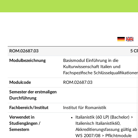
Hauptnavigation
Hauptinhalt
Fußzeile
ROM.02687.03 - Basismodul Einführung in die Kulturwi
ROM.02687.03
5 C
Modulbezeichnung
Basismodul Einführung in die
Kulturwissenschaft Italien und
Fachspezifische Schlüsselqualifikatione
Modulcode
ROM.02687.03
Semester der erstmaligen
Durchführung
Fachbereich/Institut
Institut für Romanistik
Verwendet in
Italianistik (60 LP) (Bachelor) >
Studiengängen /
Italienisch Italianistik60,
Semestern
Akkreditierungsfassung gültig ab
WS 2007/08 > Pflichtmodule