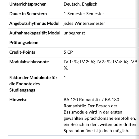
Unterrichtsprachen
Deutsch, Englisch
Dauer in Semestern
1 Semester Semester
Angebotsrhythmus Modul
jedes Wintersemester
Aufnahmekapazität Modul
unbegrenzt
Prüfungsebene
Credit-Points
5 CP
Modulabschlussnote
LV
1
:
%;
LV
2
:
%;
LV
3
:
%;
LV
4
:
%;
LV
5
:
%.
Faktor der Modulnote für
1
die Endnote des
Studiengangs
Hinweise
BA 120 Romanistik / BA 180
Romanistik: Der Besuch der
Basismodule wird in der ersten
gewählten Sprachdomäne empfohlen,
ein Besuch in der zweiten oder dritten
Sprachdomäne ist jedoch möglich.