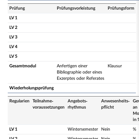
Prüfung
Prüfungsvorleistung
Prüfungsform
LV 1
LV 2
LV 3
LV 4
LV 5
Gesamtmodul
Anfertigen einer
Klausur
Bibliographie oder eines
Exzerptes oder Referates
Wiederholungsprüfung
Regularien
Teilnahme­
Angebots­
Anwesenheits­
Ge
voraussetzungen
rhythmus
pflicht
an
Mo
in 
LV 1
Wintersemester
Nein
%