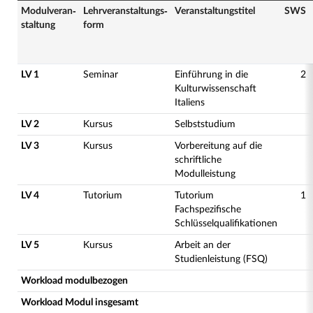
Modulveran­
Lehrveranstaltungs­
Veranstaltungs­titel
SWS
staltung
form
LV 1
Seminar
Einführung in die
2
Kulturwissenschaft
Italiens
LV 2
Kursus
Selbststudium
LV 3
Kursus
Vorbereitung auf die
schriftliche
Modulleistung
LV 4
Tutorium
Tutorium
1
Fachspezifische
Schlüsselqualifikationen
LV 5
Kursus
Arbeit an der
Studienleistung (FSQ)
Workload modulbezogen
Workload Modul insgesamt