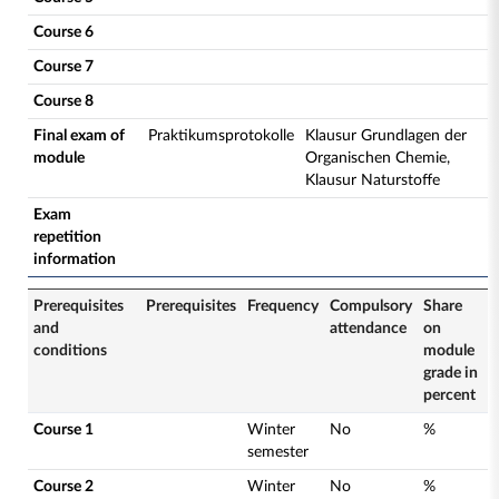
Course 6
Course 7
Course 8
Final exam of
Praktikumsprotokolle
Klausur Grundlagen der
module
Organischen Chemie,
Klausur Naturstoffe
Exam
repetition
information
Prerequisites
Prerequisites
Frequency
Compulsory
Share
and
attendance
on
conditions
module
grade in
percent
Course 1
Winter
No
%
semester
Course 2
Winter
No
%