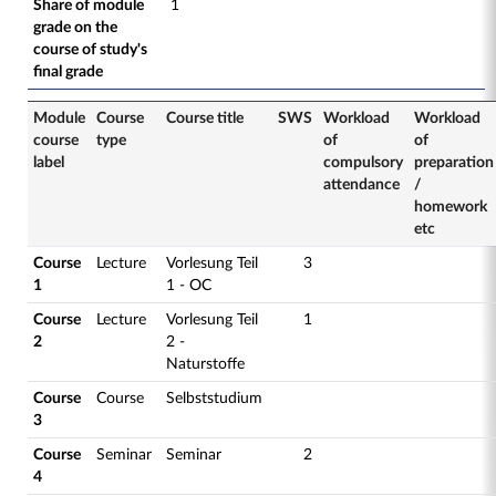
Share of module
1
grade on the
course of study's
final grade
Module
Course
Course title
SWS
Workload
Workload
course
type
of
of
label
compulsory
preparation
attendance
/
homework
etc
Course
Lecture
Vorlesung Teil
3
1
1 - OC
Course
Lecture
Vorlesung Teil
1
2
2 -
Naturstoffe
Course
Course
Selbststudium
3
Course
Seminar
Seminar
2
4