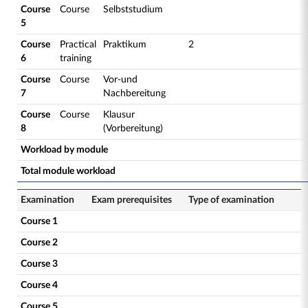
Course
Course
Selbststudium
5
Course
Practical
Praktikum
2
6
training
Course
Course
Vor-und
7
Nachbereitung
Course
Course
Klausur
8
(Vorbereitung)
Workload by module
Total module workload
Examination
Exam prerequisites
Type of examination
Course 1
Course 2
Course 3
Course 4
Course 5