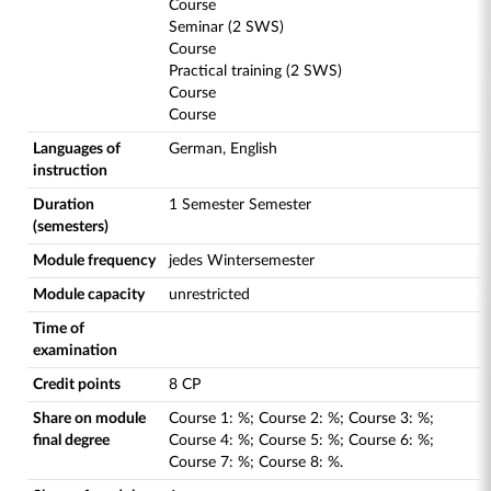
Course
Seminar (2 SWS)
Course
Practical training (2 SWS)
Course
Course
Languages of
German, English
instruction
Duration
1 Semester Semester
(semesters)
Module frequency
jedes Wintersemester
Module capacity
unrestricted
Time of
examination
Credit points
8 CP
Share on module
Course
1
:
%;
Course
2
:
%;
Course
3
:
%;
final degree
Course
4
:
%;
Course
5
:
%;
Course
6
:
%;
Course
7
:
%;
Course
8
:
%.