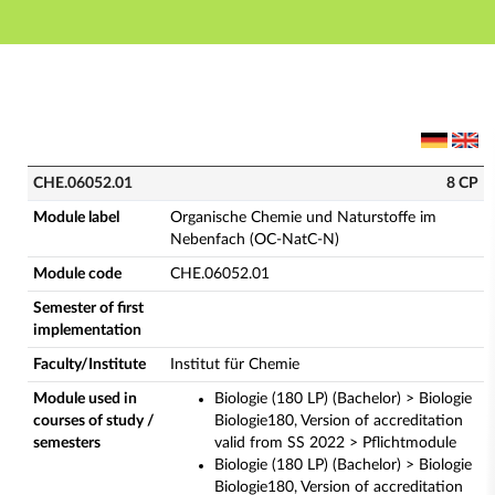
Main navigation
Main content
Footer
CHE.06052.01 - Organische Chemie und Naturstoffe 
CHE.06052.01
8 CP
Module label
Organische Chemie und Naturstoffe im
Nebenfach (OC-NatC-N)
Module code
CHE.06052.01
Semester of first
implementation
Faculty/Institute
Institut für Chemie
Module used in
Biologie (180 LP) (Bachelor) > Biologie
courses of study /
Biologie180, Version of accreditation
semesters
valid from SS 2022 > Pflichtmodule
Biologie (180 LP) (Bachelor) > Biologie
Biologie180, Version of accreditation