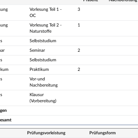
sung
Vorlesung Teil 1 -
3
OC
sung
Vorlesung Teil 2 -
1
Naturstoffe
s
Selbststudium
nar
Seminar
2
s
Selbststudium
ikum
Praktikum
2
s
Vor-und
Nachbereitung
s
Klausur
(Vorbereitung)
ogen
gesamt
Prüfungsvorleistung
Prüfungsform