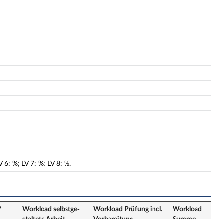
V
6
:
%;
LV
7
:
%;
LV
8
:
%.
/
Workload selbstge­
Workload Prüfung incl.
Workload
staltete Arbeit
Vorbereitung
Summe