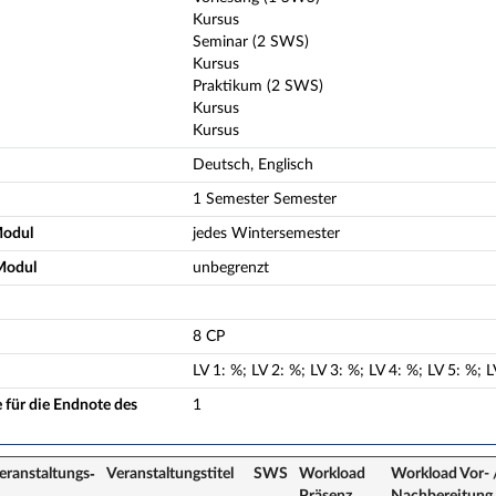
Kursus
Seminar (2 SWS)
Kursus
Praktikum (2 SWS)
Kursus
Kursus
Deutsch, Englisch
1 Semester Semester
Modul
jedes Wintersemester
Modul
unbegrenzt
8 CP
LV
1
:
%;
LV
2
:
%;
LV
3
:
%;
LV
4
:
%;
LV
5
:
%;
L
 für die Endnote des
1
eranstaltungs­
Veranstaltungs­titel
SWS
Workload
Workload Vor- 
Präsenz
Nach­bereitung