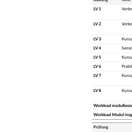
LV 1
Vorle
LV 2
Vorle
LV 3
Kursu
LV 4
Semi
LV 5
Kursu
LV 6
Prakt
LV 7
Kursu
LV 8
Kursu
Workload modulbez
Workload Modul ins
Prüfung