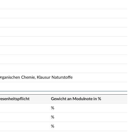
rganischen Chemie, Klausur Naturstoffe
senheits­pflicht
Gewicht an Modulnote in %
n
%
n
%
n
%