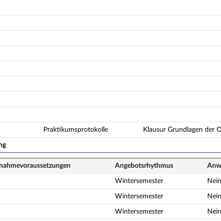
Praktikumsprotokolle
Klausur Grundlagen der O
ng
lnahme­voraussetzungen
Angebots­rhythmus
Anwe
Wintersemester
Nei
Wintersemester
Nei
Wintersemester
Nei