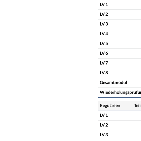
LV 1
LV 2
LV 3
LV 4
LV 5
LV 6
LV 7
LV 8
Gesamtmodul
Wiederholungsprüfu
Regularien
Tei
LV 1
LV 2
LV 3