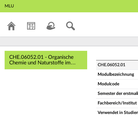
MLU
CHE.06052.01 - O
CHE.06052.01 - Organische
Chemie und Naturstoffe im
CHE.06052.01
Nebenfach (OC-NatC-N)
(Vollständige
Modulbezeichnung
Modulbeschreibung)
Modulcode
Semester der erstma
Fachbereich/Institut
Verwendet in Studie