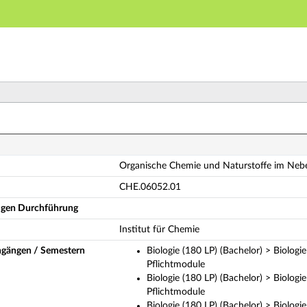
Hauptnavigation
Hauptinhalt
Fußzeile
rganische Chemie und Naturstoffe im Nebenfach (OC-Na
Organische Chemie und Naturstoffe im Ne
CHE.06052.01
ligen Durchführung
Institut für Chemie
ngängen / Semestern
Biologie (180 LP) (Bachelor) > Biologi
Pflichtmodule
Biologie (180 LP) (Bachelor) > Biolog
Pflichtmodule
Biologie (180 LP) (Bachelor) > Biolog