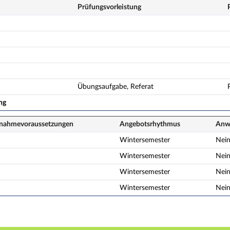
Prüfungsvorleistung
Übungsaufgabe, Referat
ng
lnahme­voraussetzungen
Angebots­rhythmus
Anwe
Wintersemester
Nei
Wintersemester
Nei
Wintersemester
Nei
Wintersemester
Nei