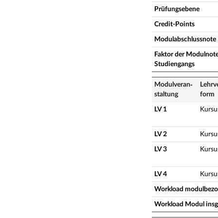
Prüfungsebene
Credit-Points
Modulabschlussnote
Faktor der Modulnote
Studiengangs
Modulveran­
Lehrv
staltung
form
LV 1
Kursu
LV 2
Kursu
LV 3
Kursu
LV 4
Kursu
Workload modulbez
Workload Modul ins