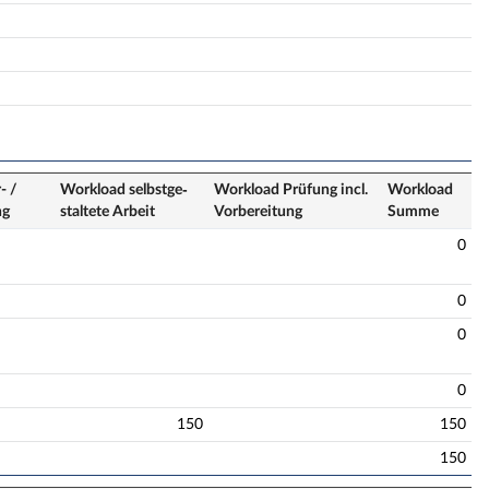
- /
Workload selbstge­
Workload Prüfung incl.
Workload
ng
staltete Arbeit
Vorbereitung
Summe
0
0
0
0
150
150
150