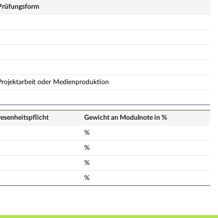
Prüfungsform
Projektarbeit oder Medienproduktion
senheits­pflicht
Gewicht an Modulnote in %
n
%
n
%
n
%
n
%