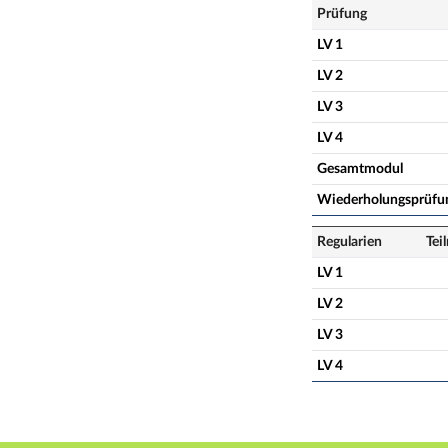
Prüfung
LV 1
LV 2
LV 3
LV 4
Gesamtmodul
Wiederholungsprüfu
Regularien
Tei
LV 1
LV 2
LV 3
LV 4