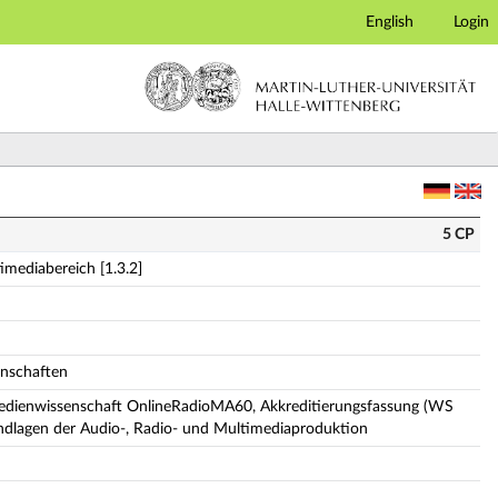
English
Login
h [1.3.2] (Vollständige Modulbeschreibung)
5 CP
imediabereich [1.3.2]
enschaften
Medienwissenschaft OnlineRadioMA60, Akkreditierungsfassung (WS
ndlagen der Audio-, Radio- und Multimediaproduktion