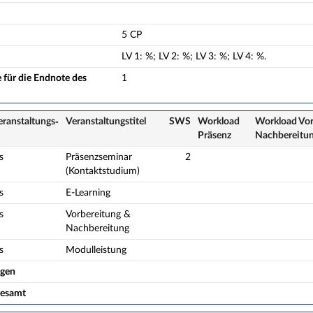
5 CP
LV
1
:
%;
LV
2
:
%;
LV
3
:
%;
LV
4
:
%.
 für die Endnote des
1
eranstaltungs­
Veranstaltungs­titel
SWS
Workload
Workload Vor
Präsenz
Nach­bereitu
s
Präsenzseminar
2
(Kontaktstudium)
s
E-Learning
s
Vorbereitung &
Nachbereitung
s
Modulleistung
ogen
gesamt