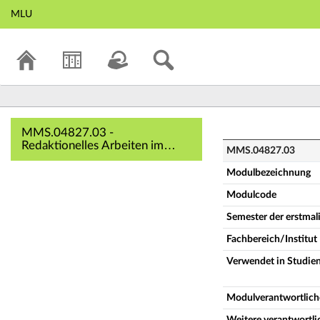
MLU
MMS.04827.03 - Re
MMS.04827.03 -
Redaktionelles Arbeiten im
MMS.04827.03
Online- und Multimediabereich
[1.3.2] (Vollständige
Modulbezeichnung
Modulbeschreibung)
Modulcode
Semester der erstma
Fachbereich/Institut
Verwendet in Studie
Modulverantwortlich
Weitere verantwortl