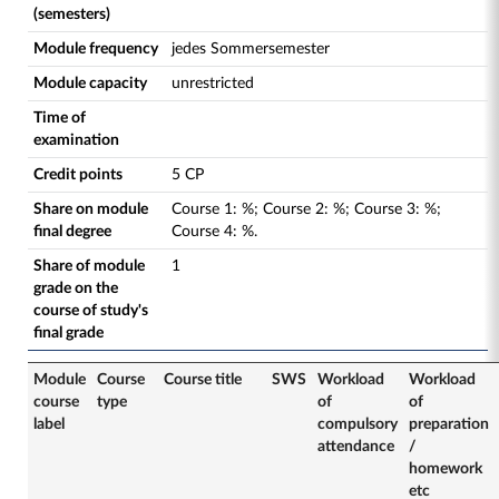
(semesters)
Module frequency
jedes Sommersemester
Module capacity
unrestricted
Time of
examination
Credit points
5 CP
Share on module
Course
1
:
%;
Course
2
:
%;
Course
3
:
%;
final degree
Course
4
:
%.
Share of module
1
grade on the
course of study's
final grade
Module
Course
Course title
SWS
Workload
Workload
course
type
of
of
label
compulsory
preparation
attendance
/
homework
etc