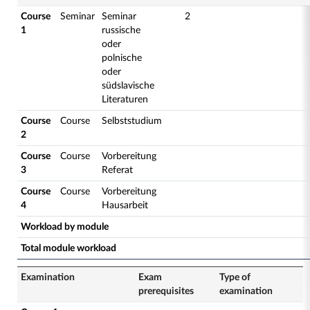
Course
Seminar
Seminar
2
1
russische
oder
polnische
oder
südslavische
Literaturen
Course
Course
Selbststudium
2
Course
Course
Vorbereitung
3
Referat
Course
Course
Vorbereitung
4
Hausarbeit
Workload by module
Total module workload
Examination
Exam
Type of
prerequisites
examination