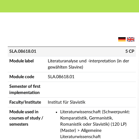
Main navigation
Main content
Footer
SLA.08618.01 - Literaturanalyse und -interpretation (
SLA.08618.01
5 CP
Module label
Literaturanalyse und -interpretation (in der
gewählten Slavine)
Module code
SLA.08618.01
Semester of first
implementation
Faculty/Institute
Institut für Slavistik
Module used in
Literaturwissenschaft (Schwerpunkt:
courses of study /
Komparatistik, Germanistik,
semesters
Romanistik oder Slavistik) (120 LP)
(Master) > Allgemeine
Literaturwissenschaft