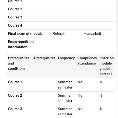
Course 1
Course 2
Course 3
Course 4
Final exam of module
Referat
Hausarbeit
Exam repetition
information
Prerequisites
Prerequisites
Frequency
Compulsory
Share on
and
attendance
module
conditions
grade in
percent
Course 1
Summer
No
%
semester
Course 2
Summer
No
%
semester
Course 3
Summer
No
%
semester