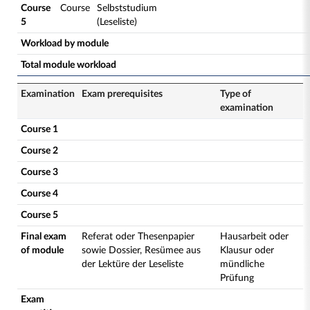
Course
Course
Selbststudium
5
(Leseliste)
Workload by module
Total module workload
Examination
Exam prerequisites
Type of
examination
Course 1
Course 2
Course 3
Course 4
Course 5
Final exam
Referat oder Thesenpapier
Hausarbeit oder
of module
sowie Dossier, Resümee aus
Klausur oder
der Lektüre der Leseliste
mündliche
Prüfung
Exam