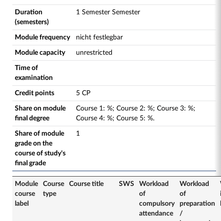
Duration
1 Semester Semester
(semesters)
Module frequency
nicht festlegbar
Module capacity
unrestricted
Time of
examination
Credit points
5 CP
Share on module
Course
1
:
%;
Course
2
:
%;
Course
3
:
%;
final degree
Course
4
:
%;
Course
5
:
%.
Share of module
1
grade on the
course of study's
final grade
Module
Course
Course title
SWS
Workload
Workload
course
type
of
of
label
compulsory
preparation
attendance
/