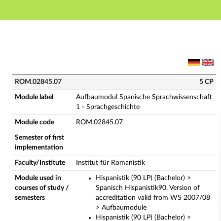
Main navigation
Main content
Footer
ROM.02845.07 - Aufbaumodul Spanische Sprachwissens
ROM.02845.07
5 CP
Module label
Aufbaumodul Spanische Sprachwissenschaft
1 - Sprachgeschichte
Module code
ROM.02845.07
Semester of first
implementation
Faculty/Institute
Institut für Romanistik
Module used in
Hispanistik (90 LP) (Bachelor) >
courses of study /
Spanisch Hispanistik90, Version of
semesters
accreditation valid from WS 2007/08
> Aufbaumodule
Hispanistik (90 LP) (Bachelor) >