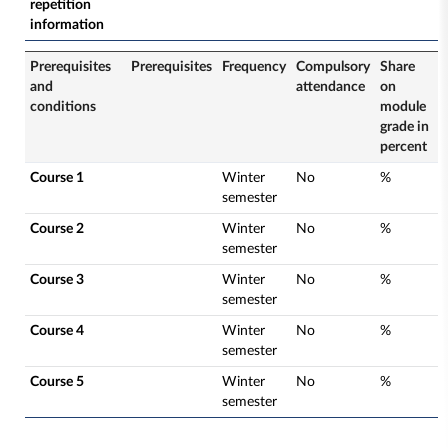
repetition
information
Prerequisites
Prerequisites
Frequency
Compulsory
Share
and
attendance
on
conditions
module
grade in
percent
Course 1
Winter
No
%
semester
Course 2
Winter
No
%
semester
Course 3
Winter
No
%
semester
Course 4
Winter
No
%
semester
Course 5
Winter
No
%
semester