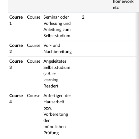
homework
etc
Course
Course
Seminar oder
2
1
Vorlesung und
Anleitung zum
Selbststudium
Course
Course
Vor- und
2
Nachbereitung
Course
Course
Angeleitetes
3
Selbststudium
(z.B. e-
learning,
Reader)
Course
Course
Anfertigen der
4
Hausarbeit
bzw.
Vorbereitung
der
mündlichen
Prüfung