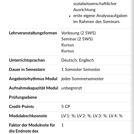
sozialwissenschaftlicher
Ausrichtung
erste eigene Analyseaufgaben
im Rahmen des Seminars
Lehrveranstaltungsformen
Vorlesung (2 SWS)
Seminar (2 SWS)
Kursus
Kursus
Unterrichtsprachen
Deutsch, Englisch
Dauer in Semestern
1 Semester Semester
Angebotsrhythmus Modul
jedes Sommersemester
Aufnahmekapazität Modul
unbegrenzt
Prüfungsebene
Credit-Points
5 CP
Modulabschlussnote
LV
1
:
%;
LV
2
:
%;
LV
3
:
%;
LV
4
:
%.
Faktor der Modulnote für
1
die Endnote des