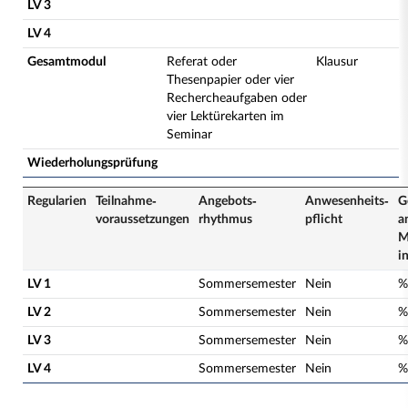
LV 3
LV 4
Gesamtmodul
Referat oder
Klausur
Thesenpapier oder vier
Rechercheaufgaben oder
vier Lektürekarten im
Seminar
Wiederholungsprüfung
Regularien
Teilnahme­
Angebots­
Anwesenheits­
G
voraussetzungen
rhythmus
pflicht
a
M
i
LV 1
Sommersemester
Nein
%
LV 2
Sommersemester
Nein
%
LV 3
Sommersemester
Nein
%
LV 4
Sommersemester
Nein
%