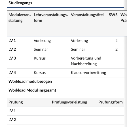
Studiengangs
Modulveran­
Lehrveranstaltungs­
Veranstaltungs­titel
SWS
Wor
staltung
form
Prä
LV 1
Vorlesung
Vorlesung
2
LV 2
Seminar
Seminar
2
LV 3
Kursus
Vorbereitung und
Nachbereitung
LV 4
Kursus
Klausurvorbereitung
Workload modulbezogen
Workload Modul insgesamt
Prüfung
Prüfungsvorleistung
Prüfungsform
LV 1
LV 2