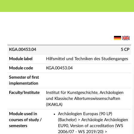
Main navigation
Main content
Footer
KGA.00453.04 - Hilfsmittel und Techniken des Studie
KGA.00453.04
5 CP
Module label
Hilfsmittel und Techniken des Studienganges
Module code
KGA.00453.04
Semester of first
implementation
Faculty/Institute
Institut für Kunstgeschichte, Archäologien
und Klassische Altertumswissenschaften
(IKAKLA)
Module used in
Archäologien Europas (90 LP)
courses of study /
(Bachelor) > Archäologie Archäologien
semesters
EU90, Version of accreditation (WS
2006/07 - WS 2019/20) >