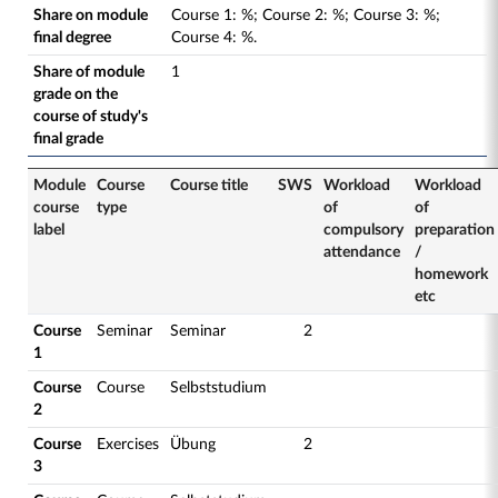
Share on module
Course
1
:
%;
Course
2
:
%;
Course
3
:
%;
final degree
Course
4
:
%.
Share of module
1
grade on the
course of study's
final grade
Module
Course
Course title
SWS
Workload
Workload
course
type
of
of
label
compulsory
preparation
attendance
/
homework
etc
Course
Seminar
Seminar
2
1
Course
Course
Selbststudium
2
Course
Exercises
Übung
2
3