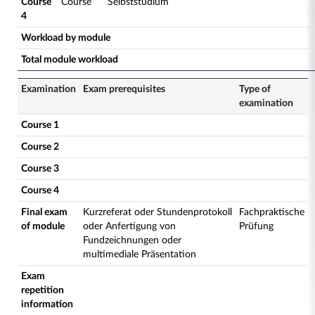
Course
Course
Selbststudium
4
Workload by module
Total module workload
Examination
Exam prerequisites
Type of
examination
Course 1
Course 2
Course 3
Course 4
Final exam
Kurzreferat oder Stundenprotokoll
Fachpraktische
of module
oder Anfertigung von
Prüfung
Fundzeichnungen oder
multimediale Präsentation
Exam
repetition
information