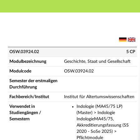
Hauptnavigation
Hauptinhalt
Fußzeile
OSW.03924.02 - Geschichte, Staat und Gesellschaft (
OSW.03924.02
5 CP
Modulbezeichnung
Geschichte, Staat und Gesellschaft
Modulcode
OSW.03924.02
Semester der erstmaligen
Durchführung
Fachbereich/Institut
Institut für Altertumswissenschaften
Verwendet in
Indologie (MA45/75 LP)
Studiengängen /
(Master) > Indologie
Semestern
IndologieMA45/75,
Akkreditierungsfassung (SS
2020 - SoSe 2025) >
Pflichtmodule