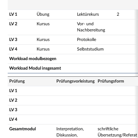
LV 1
Übung
Lektürekurs
2
LV 2
Kursus
Vor- und
Nachbereitung
LV 3
Kursus
Protokolle
LV 4
Kursus
Selbststudium
Workload modulbezogen
Workload Modul insgesamt
Prüfung
Prüfungsvorleistung
Prüfungsform
LV 1
LV 2
LV 3
LV 4
Gesamtmodul
Interpretation,
schriftliche
Diskussion,
Übersetzung/Referat