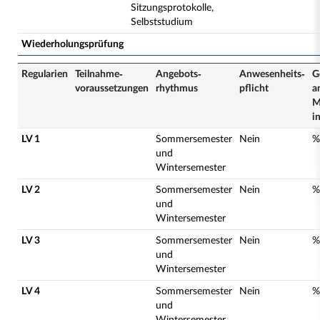
Sitzungsprotokolle,
Selbststudium
Wiederholungsprüfung
Regularien
Teilnahme­
Angebots­
Anwesenheits­
G
voraussetzungen
rhythmus
pflicht
a
M
i
LV 1
Sommersemester
Nein
%
und
Wintersemester
LV 2
Sommersemester
Nein
%
und
Wintersemester
LV 3
Sommersemester
Nein
%
und
Wintersemester
LV 4
Sommersemester
Nein
%
und