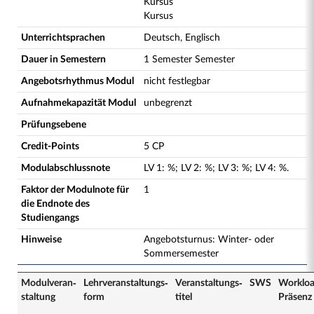
Kursus
Kursus
Unterrichtsprachen
Deutsch, Englisch
Dauer in Semestern
1 Semester Semester
Angebotsrhythmus Modul
nicht festlegbar
Aufnahmekapazität Modul
unbegrenzt
Prüfungsebene
Credit-Points
5 CP
Modulabschlussnote
LV
1
:
%;
LV
2
:
%;
LV
3
:
%;
LV
4
:
%.
Faktor der Modulnote für
1
die Endnote des
Studiengangs
Hinweise
Angebotsturnus: Winter- oder
Sommersemester
Modulveran­
Lehrveranstaltungs­
Veranstaltungs­
SWS
Worklo
staltung
form
titel
Präsenz