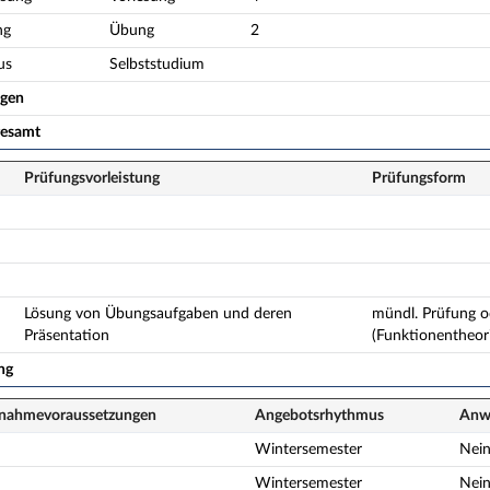
ng
Übung
2
us
Selbststudium
ogen
gesamt
Prüfungsvorleistung
Prüfungsform
Lösung von Übungsaufgaben und deren
mündl. Prüfung o
Präsentation
(Funktionentheor
ng
lnahme­voraussetzungen
Angebots­rhythmus
Anwe
Wintersemester
Nei
Wintersemester
Nei