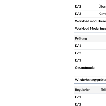
LV 2
Übu
LV 3
Kurs
Workload modulbez
Workload Modul ins
Prüfung
LV 1
LV 2
LV 3
Gesamtmodul
Wiederholungsprüfu
Regularien
Tei
LV 1
LV 2