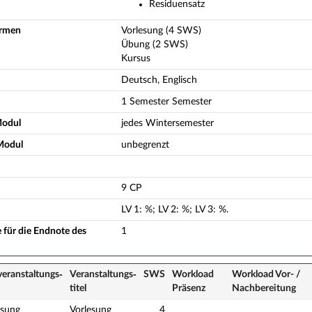
Residuensatz
ormen
Vorlesung (4 SWS)
Übung (2 SWS)
Kursus
Deutsch, Englisch
1 Semester Semester
Modul
jedes Wintersemester
Modul
unbegrenzt
9 CP
LV
1
:
%;
LV
2
:
%;
LV
3
:
%.
 für die Endnote des
1
veranstaltungs­
Veranstaltungs­
SWS
Workload
Workload Vor- /
titel
Präsenz
Nach­bereitung
esung
Vorlesung
4