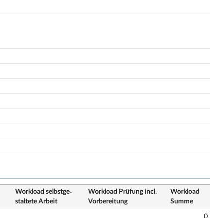
Workload selbstge­
Workload Prüfung incl.
Workload
staltete Arbeit
Vorbereitung
Summe
0