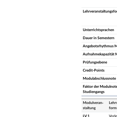
Lehrveranstaltungsf
Unterrichtsprachen
Dauer in Semestern
Angebotsrhythmus 
Aufnahmekapazität 
Prüfungsebene
Credit-Points
Modulabschlussnote
Faktor der Modulnote
Studiengangs
Modulveran­
Lehr
staltung
form
LV 1
Vorl