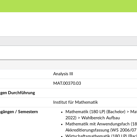
Hauptnavigation
Hauptinhalt
Fußzeile
alysis III (Vollständige Modulbeschreibung)
Analysis III
MAT.00370.03
ligen Durchführung
Institut für Mathematik
ngängen / Semestern
Mathematik (180 LP) (Bachelor) > M
2022) > Wahlbereich Aufbau
Mathematik mit Anwendungsfach (180
Akkreditierungsfassung (WS 2006/07 
Wirtschaftsmathematik (180 LP) (Bac