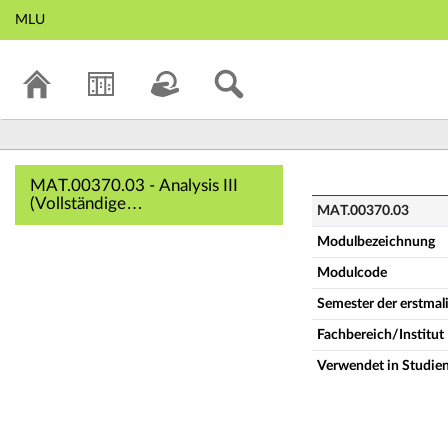
MLU
MAT.00370.03 - An
MAT.00370.03 - Analysis III
(Vollständige
MAT.00370.03
Modulbeschreibung)
Modulbezeichnung
Modulcode
Semester der erstma
Fachbereich/Institut
Verwendet in Studie