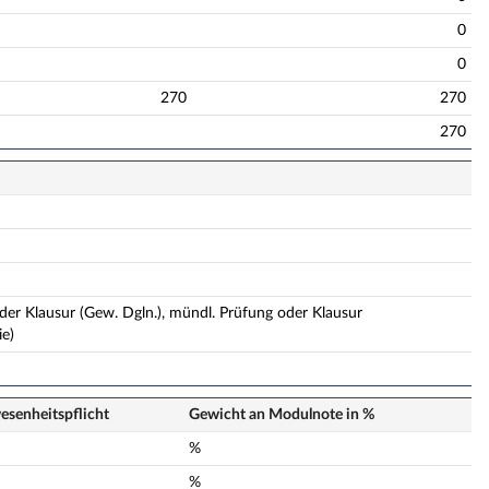
0
0
270
270
270
der Klausur (Gew. Dgln.), mündl. Prüfung oder Klausur
ie)
senheits­pflicht
Gewicht an Modulnote in %
n
%
n
%